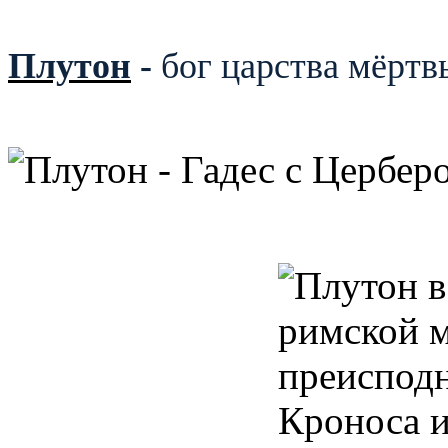
Плутон
-
бог царства мёртв