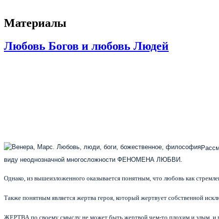
Материалы
Любовь Богов и любовь Людей
Рассм
виду неоднозначной многосложности ФЕНОМЕНА ЛЮБВИ.
Однако, из вышеизложенного оказывается понятным, что любовь как стремл
Также понятным является жертва героя, который жертвует собственной иск
ЖЕРТВА по своему смыслу не может быть жертвой чем-то плохим и злым, и по