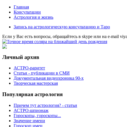
Главная
Консультации
Астрология и жизнь
Запись на астрологическую консультацию и Таро
Eсли у Вас есть вопросы, обращайтесь в
skype
или на
e-mail
viy
Личный архив
АСТРО-раритет
Cтатьи - публикации в СМИ
Документальная видеохроника 90-х
Творческая мастерская
Популярная астрология
Причем тут астрология? - статьи
АСТРО-шпионаж
Гороскопы, гороскопы...
Значение имени
Гороскоп имен