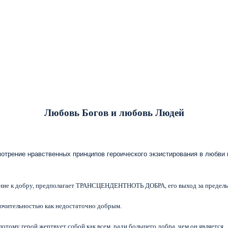
Любовь Богов и любовь Людей
отрение нравственных принципов героического экзистирования в любви п
ение к добру, предполагает ТРАНСЦЕНДЕНТНОТЬ ДОБРА, его выход за пределы 
лючительностью как недостаточно добрым.
тому герой жертвует собой как всем, ради большего добра, чем он является.