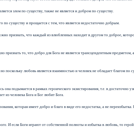
является злом по существу, также не является и добром по существу.
о по существу и прощается с тем, что является недостаточно добрым.
изнать, что каждый из влюбленных находит в другом то доброе, которое в
о признать то, что добро для Бога не является трансцендентным предметом, а 
но поскольку любовь является взаимностью и человек не обладает благом по су
ь она подымается в рамках героического экзистирования, т.е. в достаточно уз
ает из человека Бога и Бог любит Бога.
рования, которая имеет добро и благо в виде его недостатка, а не переизбытка. 
го. И если Боги играют от собственной полноты и избытка в любовь, то герой 