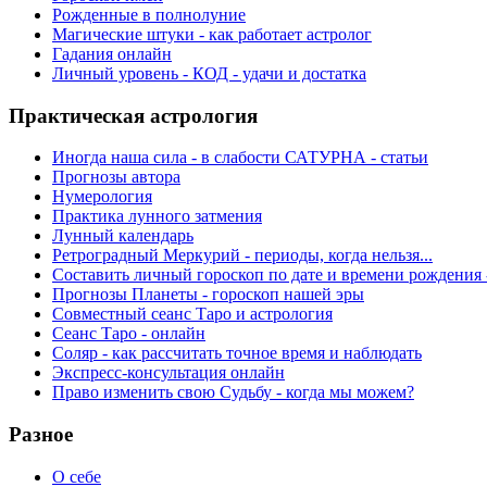
Рожденные в полнолуние
Магические штуки - как работает астролог
Гадания онлайн
Личный уровень - КОД - удачи и достатка
Практическая астрология
Иногда наша сила - в слабости САТУРНА - статьи
Прогнозы автора
Нумерология
Практика лунного затмения
Лунный календарь
Ретроградный Меркурий - периоды, когда нельзя...
Составить личный гороскоп по дате и времени рождения 
Прогнозы Планеты - гороскоп нашей эры
Совместный сеанс Таро и астрология
Сеанс Таро - онлайн
Соляр - как рассчитать точное время и наблюдать
Экспресс-консультация онлайн
Право изменить свою Судьбу - когда мы можем?
Разное
О себе