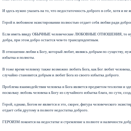
И здесь нужно указать на то, что недостаточность доброго в себе, хотя и не 
Герой в любовном экзистировании полностью отдает себя любви ради доброг
Если иметь ввиду ОБЫЧНЫЕ человеческие ЛЮБОВНЫЕ ОТНОШЕНИЯ, то нужно пр
добра, при этом добро остается чем-то трансцендентным.
В отношении любви к Богу, который любит, являясь добрым по существу, нужн
избытка и полноты.
В тоже время человеку также возможно любить Бога, как Бог любит человека, 
случайно становится добрым и любит Бога из своего избытка доброго.
Проблема взаимодействия человека и Бога является предметом теологии и здес
поскольку любовь человека к Богу из случайного избытка блага, по сути, созд
Герой, однако, Богом не является и это, скорее, фигура человеческого экзисти
отдает себя другому в полноте недостатка доброго.
ГЕРОИЗМ покоится на недостатке и стремление к полноте и наличности добро