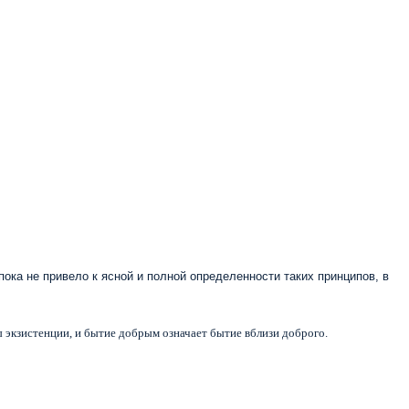
ока не привело к ясной и полной определенности таких при
нципов, в
экзистенции, и бытие добрым означает б
ытие вблизи доброго.