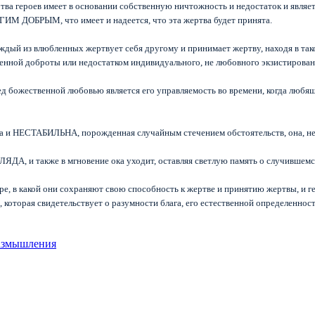
ев имеет в основании собственную ничтожность и недостаток и является жер
ИМ ДОБРЫМ, что имеет и надеется, что эта жертва будет принята.
ждый из влюбленных жертвует себя другому и принимает жертву, находя в та
твенной доброты или недостатком индивидуального, не любовного экзистирова
 божественной любовью является его управляемость во времени, когда любящи
и НЕСТАБИЛЬНА, порожденная случайным стечением обстоятельств, она, не с
, и также в мгновение ока уходит, оставляя светлую память о случившемс
, в какой они сохраняют свою способность к жертве и принятию жертвы, и ге
рая свидетельствует о разумности блага, его естественной определенност
азмышления