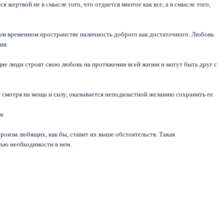
твой не в смысле того, что отдается многое как все, а в смысле того,
ком временном пространстве наличность доброго как достаточного. Любовь
ния.
е люди строят свою любовь на протяжении всей жизни и могут быть друг с
мотря на мощь и силу, оказывается неподвластной желанию сохранить ее.
я.
роизм любящих, как бы, ставит их выше обстоятельств. Такая
ью необходимости в нем.