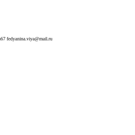
a67
fedyanina.viya@mail.ru