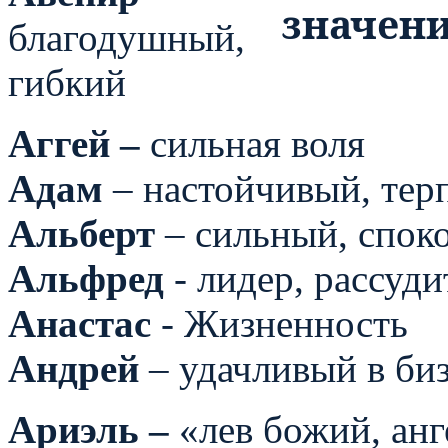
благодушный,
гибкий
Аггей –
сильная воля
Адам
– настойчивый, тер
Альберт
– сильный, спок
Альфред
- лидер, рассуд
Анастас
- Жизненность
Андрей
– удачливый в би
Ариэль –
«лев божий, анг