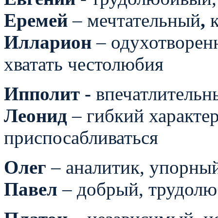
Еремей
– мечтательный
,
Илларион
– одухотворенн
хватать честолюбия
Ипполит -
впечатлительн
Леонид
– гибкий характер
приспосабливаться
Олег
– аналитик, упорны
Павел
– добрый, трудол