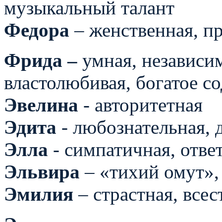
музыкальный талант
Федора
– женственная, п
Фрида –
умная, независи
властолюбивая, богатое с
Эвелина
- авторитетная
Эдита
- любознательная, 
Элла
- симпатичная, отве
Эльвира
– «тихий омут»,
Эмилия
– страстная, всес