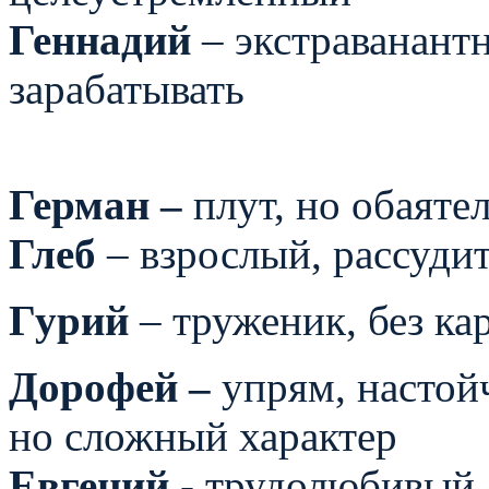
Геннадий
– экстраванантн
зарабатывать
Герман –
плут, но обаяте
Глеб
– взрослый, рассуди
Гурий
– труженик, без к
Дорофей –
упрям, настой
но сложный характер
Евгений
- трудолюбивый,