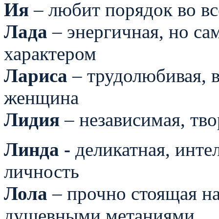
Ия
– любит порядок во в
Лада
– энергичная, но са
характером
Лариса
– трудолюбивая, в
женщина
Лидия
– независимая, тв
Линда -
деликатная, инте
личность
Лола
– прочно стоящая на
душевными метаниями