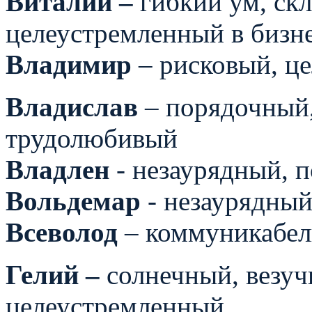
Виталий –
гибкий ум, ск
целеустремленный в бизн
Владимир
– рисковый, ц
Владислав
– порядочный,
трудолюбивый
Владлен
- незаурядный, п
Вольдемар
- незаурядный
Всеволод
– коммуникабел
Гелий –
солнечный, везуч
целеустремленный