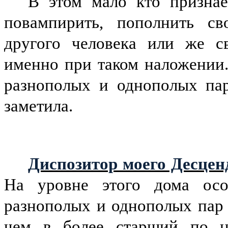
В этом мало кто признае
повампирить, пополнить св
другого человека или же св
именно при таком наложении
разнополых и однополых па
заметила.
Диспозитор моего Десцен
На уровне этого дома ос
разнополых и однополых пар 
чем в более старший по н