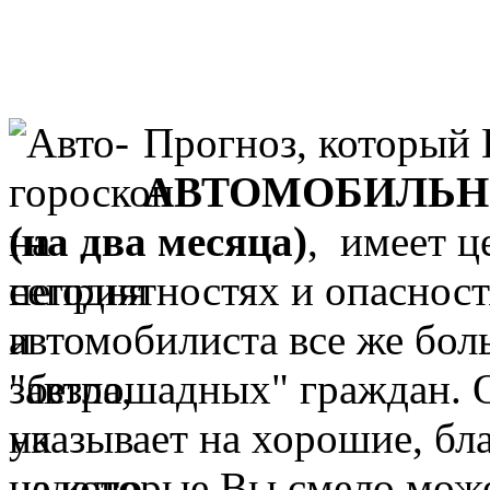
Прогноз, кото
рый 
АВТОМОБИЛЬН
(на дв
а
месяца)
, имеет ц
неприятностях и опасност
автомобилиста все же бол
"безлошадных" граждан. 
указывает на хорошие, бл
на которые Вы смело мож