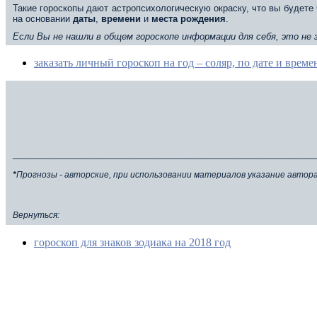
Такие гороскопы дают астропсихологическую окраску, что вы будете 
на основании
даты
,
времени
и
места
рождения
.
Если Вы не нашли в общем гороскопе информации для себя, это не
заказать личный гороскоп на год – соляр, по дате и врем
_____________________________________________________________
*
Прогнозы - авторские, при использовании материалов указание автор
Вернуться:
гороскоп для знаков зодиака на 2018 год