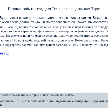
Важные события года для Тельцов по подсказкам Таро:
 Будет успех после длительного дела, лечения или ожидания. Выход на
любви после долгих ожиданий может завершиться браком. Вы обретете 
ной, наконец, принесёт свои «плоды». Если у вас были переживания по повод
дает хорошая карта на профессионализм, коммерцию и финансовые сделки. В
тью. Вы сможете принять мудрое решение, или мудро посмотрите на свою проб
счастливый брак, свадьба, медовый месяц, путешествие. Новое знакомство. Вы 
це, обустроить рабочий кабинет, купить загородный дом, или получить наслед
на год
_________________________
 зодиакальном знаке и транзитов планет по знакам.
ендациями. В них я описываю лишь выделенные тенденции года для л
и.