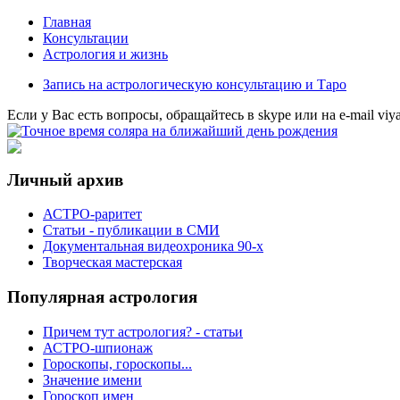
Главная
Консультации
Астрология и жизнь
Запись на астрологическую консультацию и Таро
Eсли у Вас есть вопросы, обращайтесь в
skype
или на
e-mail
viy
Личный архив
АСТРО-раритет
Cтатьи - публикации в СМИ
Документальная видеохроника 90-х
Творческая мастерская
Популярная астрология
Причем тут астрология? - статьи
АСТРО-шпионаж
Гороскопы, гороскопы...
Значение имени
Гороскоп имен