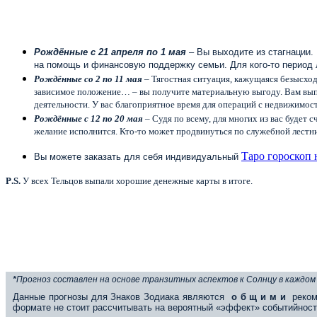
Рождённые с 21 апреля по 1 мая
– Вы выходите из стагнации.
на помощь и финансовую поддержку семьи. Для кого-то период 
Рождённые со 2 по 11 мая
– Тягостная ситуация, кажущаяся безысход
зависимое положение… – вы получите материальную выгоду. Вам выпа
деятельности. У вас благоприятное время для операций с недвижимос
Рождённые с 12 по 20 мая
– Судя по всему, для многих из вас будет 
желание исполнится. Кто-то может продвинуться по служебной лестни
Таро гороскоп 
Вы можете заказать для себя индивидуальный
P
.
S
.
У всех Тельцов выпали хорошие денежные карты в итоге.
*
Прогноз составлен на основе транзитных аспектов к Солнцу в каждом
Данные прогнозы для Знаков Зодиака являются
о б щ и м и
реком
формате не стоит рассчитывать на вероятный «эффект» событийност