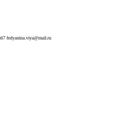
a67
fedyanina.viya@mail.ru