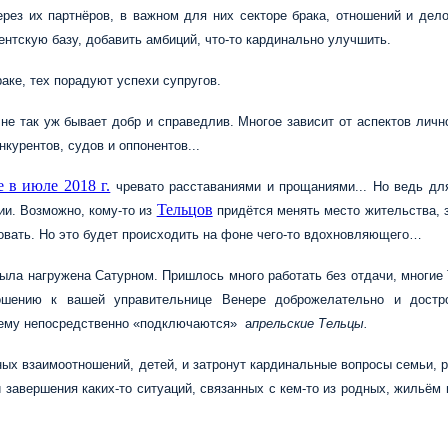
рез их партнёров, в важном для них секторе брака, отношений и дел
ентскую базу, добавить амбиций, что-то кардинально улучшить.
аке, тех порадуют успехи супругов.
не так уж бывает добр и справедлив. Многое зависит от аспектов личн
нкурентов, судов и оппонентов...
е в июле 2018 г.
чревато расставаниями и прощаниями... Но ведь для
Тельцов
ии. Возможно, кому-то из
придётся менять место жительства, 
овать. Но это будет происходить на фоне чего-то вдохновляющего…
ыла нагружена Сатурном. Пришлось много работать без отдачи, многие
шению к вашей управительнице Венере доброжелательно и достро
 нему непосредственно
«
подключаются
»
а
прельские Тельцы.
ных взаимоотношений, детей, и затронут кардинальные вопросы семьи, 
и завершения каких-то ситуаций, связанных с кем-то из родных, жильём