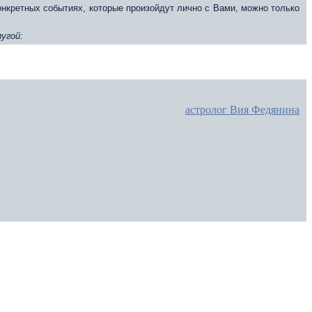
конкретных событиях, которые произойдут лично с Вами, можно только
угой:
астролог Вия Федянина