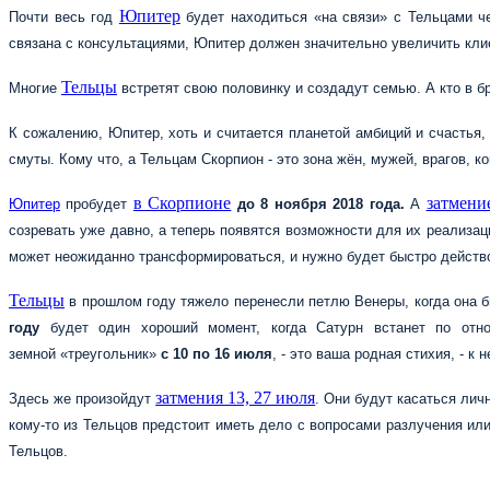
Юпитер
Почти весь год
будет находиться «на связи» с Тельцами че
связана с консультациями, Юпитер должен значительно увеличить кли
Тельцы
Многие
встретят свою половинку и создадут семью. А кто в бр
К сожалению, Юпитер, хоть и считается планетой амбиций и счастья, 
смуты. Кому что, а Тельцам Скорпион - это зона жён, мужей, врагов, ко
в Скорпионе
затмени
Юпитер
пробудет
до 8 ноября 2018 года.
А
созревать уже давно, а теперь появятся возможности для их реализац
может неожиданно трансформироваться, и нужно будет быстро действ
Тельцы
в прошлом году тяжело перенесли петлю Венеры, когда она б
году
будет один хороший момент, когда Сатурн встанет по отно
земной
«треугольник»
с 10 по 16 июля
, - это ваша родная стихия, - к
затмения 13, 27 июля
Здесь же произойдут
. Они будут касаться лич
кому-то из Тельцов предстоит иметь дело с вопросами разлучения ил
Тельцов.