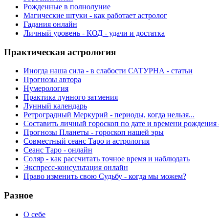
Рожденные в полнолуние
Магические штуки - как работает астролог
Гадания онлайн
Личный уровень - КОД - удачи и достатка
Практическая астрология
Иногда наша сила - в слабости САТУРНА - статьи
Прогнозы автора
Нумерология
Практика лунного затмения
Лунный календарь
Ретроградный Меркурий - периоды, когда нельзя...
Составить личный гороскоп по дате и времени рождения 
Прогнозы Планеты - гороскоп нашей эры
Совместный сеанс Таро и астрология
Сеанс Таро - онлайн
Соляр - как рассчитать точное время и наблюдать
Экспресс-консультация онлайн
Право изменить свою Судьбу - когда мы можем?
Разное
О себе