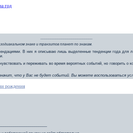
на год
_________________________
 зодиакальном знаке и транзитов планет по знакам.
ендациями. В них я описываю лишь выделенные тенденции года для л
и.
чувствовать и переживать во время вероятных событий, но говорить о 
 значит, что у Вас не будет событий. Вы можете воспользоваться усл
ени рождения
_______________________