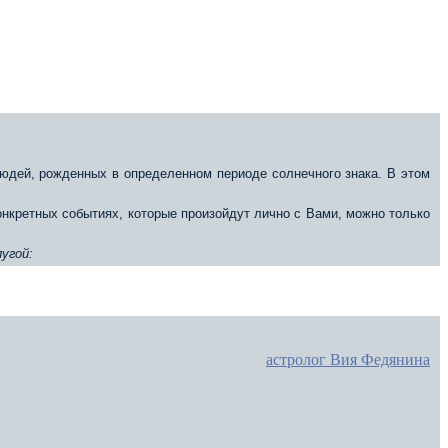
юдей, рожденных в определенном периоде солнечного знака. В этом
конкретных событиях, которые произойдут лично с Вами, можно только
угой:
астролог Вия Федянина