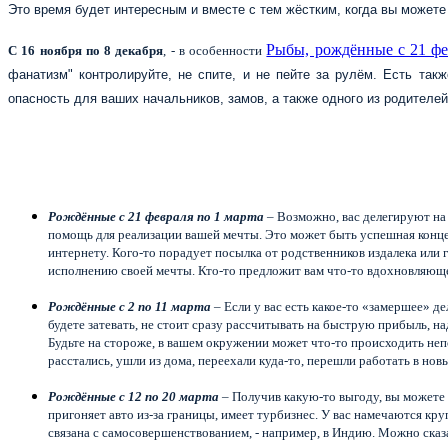
Это время будет интересным и вместе с тем жёстким, когда вы можете к
Рыбы, рождённые с 21 фе
С 16 ноября по 8 декабря
, - в особенности
фанатизм" контролируйте, не спите, и не пейте за рулём. Есть так
опасность для ваших начальников, замов, а также одного из родителей
Рождённые с 21 февраля по 1 марта
– Возможно, вас делегируют на 
помощь для реализации вашей мечты. Это может быть успешная концер
интернету. Кого-то порадует посылка от родственников издалека или г
исполнению своей мечты. Кто-то предложит вам что-то вдохновляюще
Рождённые с 2 по 11 марта
– Если у вас есть какое-то «замершее» де
будете затевать, не стоит сразу рассчитывать на быструю прибыль, н
Будьте на стороже, в вашем окружении может что-то происходить неп
расстались, ушли из дома, переехали куда-то, перешли работать в нов
Рождённые с 12 по 20 марта
– Получив какую-то выгоду, вы можете 
пригоняет авто из-за границы, имеет турбизнес. У вас намечаются кр
связана с самосовершенствованием, - например, в Индию. Можно сказ