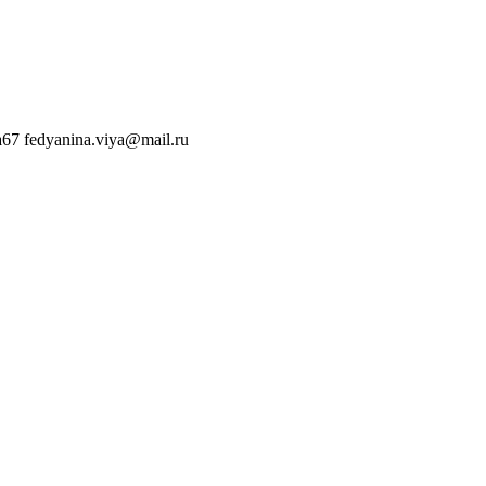
a67
fedyanina.viya@mail.ru