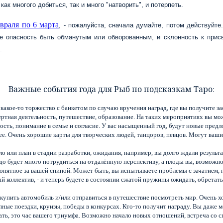
ак многого добиться, так и много "натворить", и потерпеть.
враля по 6 марта
, - пожалуйста, сначала думайте, потом действуйт
же опасность быть обманутым или обворованным, и склонность к прис
.
Важные события года для Рыб по подсказкам Таро:
какое-то торжество с банкетом по случаю вручения наград, где вы получите 
тная деятельность, путешествие, образование. На таких мероприятиях вы може
ость, понимание в семье и согласие. У вас насыщенный год, будут новые предл
е. Очень хорошие карты для творческих людей, танцоров, певцов. Могут ваши
ло или план в стадии разработки, ожидания, например, вы долго ждали результа
адо будет много потрудиться на отдалённую перспективу, а плоды вы, возможно
онятное за вашей спиной. Может быть, вы испытываете проблемы с зачатием, п
ый коллектив, - и теперь будете в состоянии сжатой пружины ожидать, обретат
купить автомобиль и/или отправиться в путешествие посмотреть мир. Очень 
упные поездки, круизы, победы в конкурсах. Кто-то получит награду. Вы даже
ать, это час вашего триумфа. Возможно начало новых отношений, встреча со 