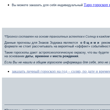
Таро гороскоп 
Вы можете заказать для себя индивидуальный
*
Прогноз составлен на основе транзитных аспектов к Солнцу в каждом
Данные прогнозы для Знаков Зодиака являются
о б щ и м и
реком
формате не стоит рассчитывать на вероятный «эффект» событийност
Такие гороскопы дают астропсихологическую окраску, что вы будете 
на основании
даты
,
времени
и
места
рождения
.
Если Вы не нашли в общем гороскопе информации для себя, это не
заказать личный гороскоп на год – соляр, по дате и врем
_____________________________________________________________