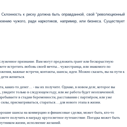
е. Склонность к риску должна быть оправданной, свой "революционный
воению чужого, ради наркотиков, например, или бизнеса. Существует
заслуженное признание. Вам могут предложить грант или бескорыстную
те встретить любовь своей мечты... чужестранца, или знакомого по
ожения, важные встречи, контакты, шансы, идеи. Можно сказать, вы на пути к
 дети жениться.
та, каких-то денег… - вы их получите. Однако, в новом деле, которое вы
, увидите только в следующем году, или же работа будет неоплаченной.
ребываете в стадии беременности, расставания с партнёром, или уже
ь силы, присматриваться, стараться… для нового этапа в жизни.
хорошие шансы на коммерцию и финансовые сделки, может быть, кто-то
 можете получить в награду кругосветное путешествие. Поездка может быть
спутником жизни, исполнение желаний.