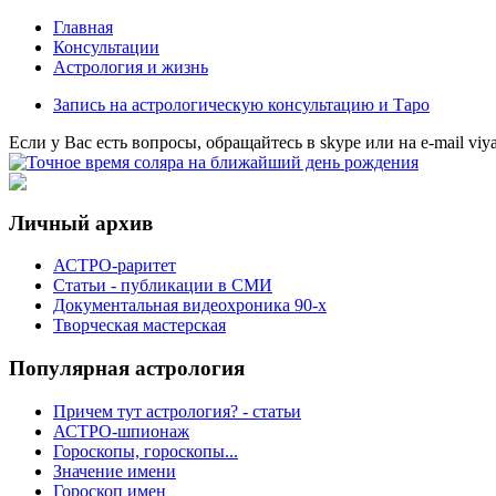
Главная
Консультации
Астрология и жизнь
Запись на астрологическую консультацию и Таро
Eсли у Вас есть вопросы, обращайтесь в
skype
или на
e-mail
viy
Личный архив
АСТРО-раритет
Cтатьи - публикации в СМИ
Документальная видеохроника 90-х
Творческая мастерская
Популярная астрология
Причем тут астрология? - статьи
АСТРО-шпионаж
Гороскопы, гороскопы...
Значение имени
Гороскоп имен