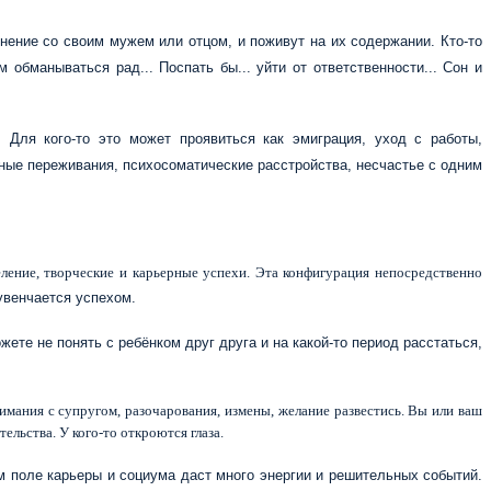
нение со своим мужем или отцом, и поживут на их содержании. Кто-то
 обманываться рад... Поспать бы... уйти от ответственности... Сон и
 Для кого-то это может проявиться как эмиграция, уход с работы,
енные переживания, психосоматические расстройства, несчастье с одним
еление, творческие и карьерные успехи. Эта конфигурация непосредственно
 увенчается успехом.
те не понять с ребёнком друг друга и на какой-то период расстаться,
мания с супругом, разочарования, измены, желание развестись. Вы или ваш
льства. У кого-то откроются глаза.
 поле карьеры и социума даст много энергии и решительных событий.