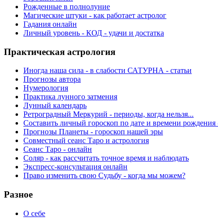
Рожденные в полнолуние
Магические штуки - как работает астролог
Гадания онлайн
Личный уровень - КОД - удачи и достатка
Практическая астрология
Иногда наша сила - в слабости САТУРНА - статьи
Прогнозы автора
Нумерология
Практика лунного затмения
Лунный календарь
Ретроградный Меркурий - периоды, когда нельзя...
Составить личный гороскоп по дате и времени рождения 
Прогнозы Планеты - гороскоп нашей эры
Совместный сеанс Таро и астрология
Сеанс Таро - онлайн
Соляр - как рассчитать точное время и наблюдать
Экспресс-консультация онлайн
Право изменить свою Судьбу - когда мы можем?
Разное
О себе