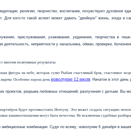
медитации, религию, творчество, воспитание, почувствуют духовное еди
. Для кого-то такой аспект может давать "двойную" жизнь, когда и сам
ужения, прислуживания, ухаживания, уединения, творчества в тиши.
ная деятельность, неприятности у начальника, обман, проверки, болезн
ут многим позитивные результаты.
шая фигура на небе, которая сулит Рыбам счастливый брак, счастливое исц
новолуние 12 июля
 марта.
Особенно хорош день
. Начатое в этот день
х проектов, разрыва любовных отношений, разлучения с детьми. Вы може
 партнёров будет противостоять Нептуну. Это может создать ситуацию непони
ловые взаимоотношения могут быть нечестны. Не исключены судебные разбирате
 амбициозные комбинации. Судя по всему, новолуние 6 декабря в вашем