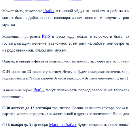
Рыбы
Может быть, некоторые
с головой уйдут от проблем и работы в 
может быть задействован в конспиративном проекте, и получить грант
музыка...
Рыб
Жизненная программа
в этом году лежит в плоскости быта, сл
госпитализация, лечение, зависимость, интриги на работе, или секрет
из родственников, отцом или мужем.
Однако,
в январе и феврале
появившиеся возможности, скорее всего, принес
С 30 июня до 13 июля
с участием Нептуна будет складываться очень хоро
подключается к
Рыбам второй декады знака, рождённым примерно с 2 по 11
Рыбы
В июле
некоторые
могут переживать период завершения творчески
переживать.
С 30 августа до 15 сентября
транзитное Солнце из вашего сектора брака и
партнёр можете страдать из-за алкогольной и других зависимостей. Ваши де
Марс в Рыбах
С 16 ноября до 31 декабря
будет создавать нешуточные