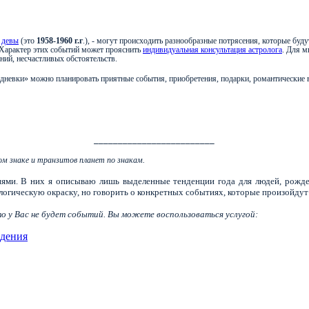
х
девы
(это
1958-1960 г.г
.), - могут происходить разнообразные потрясения, которые буд
. Характер этих событий может прояснить
индивидуальная консультация астролога
. Для м
ний, несчастливых обстоятельств.
дневки» можно планировать приятные события, приобретения, подарки, романтические в
_________________________
ом знаке и транзитов планет по знакам.
ями. В них я описываю лишь выделенные тенденции года для людей, рожде
огическую окраску, но говорить о конкретных событиях, которые произойдут
что у Вас не будет событий. Вы можете воспользоваться услугой:
ждения