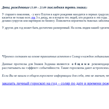
Девы, рожденные 13.09 – 23.09 (последняя треть знака):
У старшего поколения, - у кого Плутон в карте рождения находится в первых градуса
касается не только всех
дев
3-х декад, но и всецело тех людей, кто родился в эти годы
делами супругов или партнеров по бизнесу. Появляется вероятность тяжелых заболева
У других дев год может быть достаточно размеренный. На осень людям вашей «десяти
*
Прогноз составлен на основе транзитных аспектов к Солнцу в каждом зодиакальн
Данные прогнозы для Знаков Зодиака являются
о б щ и м и
рекомендаци
рассчитывать на «эффект» событийности. Такие гороскопы дают астропсихол
Если Вы не нашли в общем гороскопе информации для себя, это не значит, 
заказать личный гороскоп на год – соляр по дате и времени ро