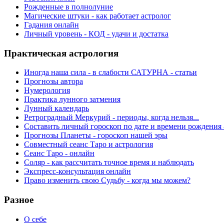
Рожденные в полнолуние
Магические штуки - как работает астролог
Гадания онлайн
Личный уровень - КОД - удачи и достатка
Практическая астрология
Иногда наша сила - в слабости САТУРНА - статьи
Прогнозы автора
Нумерология
Практика лунного затмения
Лунный календарь
Ретроградный Меркурий - периоды, когда нельзя...
Составить личный гороскоп по дате и времени рождения 
Прогнозы Планеты - гороскоп нашей эры
Совместный сеанс Таро и астрология
Сеанс Таро - онлайн
Соляр - как рассчитать точное время и наблюдать
Экспресс-консультация онлайн
Право изменить свою Судьбу - когда мы можем?
Разное
О себе