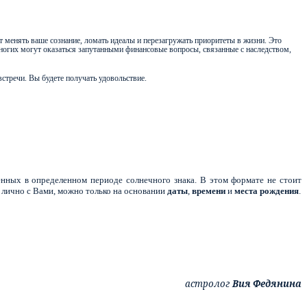
ут менять ваше сознание, ломать идеалы и перезагружать приоритеты в жизни. Это
ногих могут оказаться запутанными финансовые вопросы, связанные с наследством,
стречи. Вы будете получать удовольствие.
нных в определенном периоде солнечного знака. В этом формате не стоит
 лично с Вами, можно только на основании
даты
,
времени
и
места
рождения
.
астролог
Вия Федянина