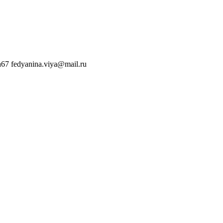
a67
fedyanina.viya@mail.ru