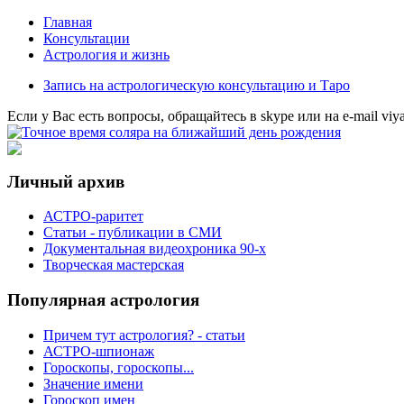
Главная
Консультации
Астрология и жизнь
Запись на астрологическую консультацию и Таро
Eсли у Вас есть вопросы, обращайтесь в
skype
или на
e-mail
viy
Личный архив
АСТРО-раритет
Cтатьи - публикации в СМИ
Документальная видеохроника 90-х
Творческая мастерская
Популярная астрология
Причем тут астрология? - статьи
АСТРО-шпионаж
Гороскопы, гороскопы...
Значение имени
Гороскоп имен