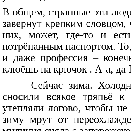
В общем, странные эти люди
завернут крепким словцом, 
них, может, где-то и ест
потрёпанным паспортом. То,
и даже профессия – конеч
клюёшь на крючок . А-а, да 
Сейчас зима. Холод
сносили всякое тряпьё к
утепляли логово, чтобы не
зиму мрут от переохлажд
милиция сняла с запорожско