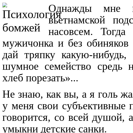
Однажды мне
вьетнамской по
насовсем. Тогда 
му
жичонка и без обиняков
дай тряпку какую-нибудь, 
шумное сем
ейство средь 
хлеб порезать»...
Не знаю, как вы, а я голь ж
у меня свои субъективные 
говорится, со всей душой, 
умыкни детские санки.