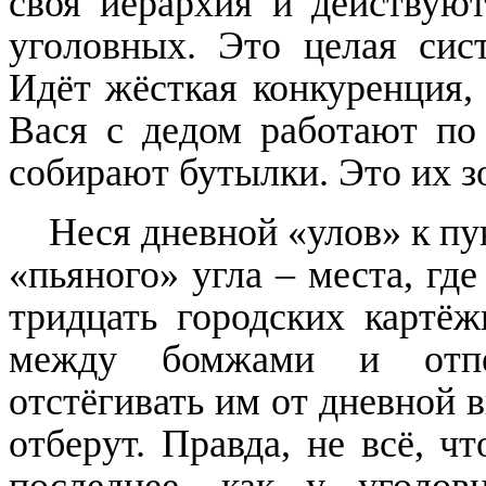
своя иерархия и действуют
уголовных. Это целая сист
Идёт жёсткая конкуренция, 
Вася с дедом работают по
собирают бутылки. Это их з
Неся дневной «улов» к пун
«пьяного» угла – места, гд
тридцать городских картёж
между бомжами и отпе
отстёгивать им от дневной 
отберут. Правда, не всё, чт
последнее, как у уголовн