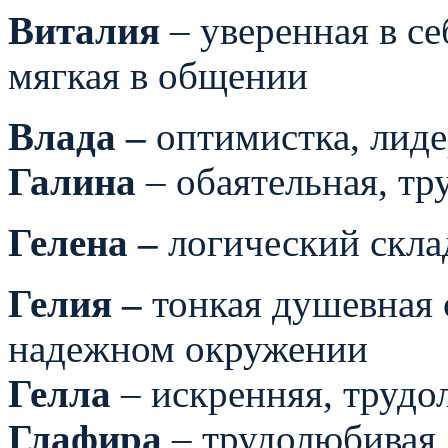
Виталия
– уверенная в се
мягкая в общении
Влада –
оптимистка, лид
Галина
– обаятельная, тр
Гелена –
логический скл
Гелия –
тонкая душевная 
надежном окружении
Гелла
– искренняя, трудо
Глафира
– трудолюбивая,