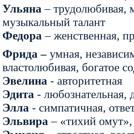
Ульяна
– трудолюбивая, м
музыкальный талант
Федора
– женственная, п
Фрида –
умная, независи
властолюбивая, богатое с
Эвелина
- авторитетная
Эдита
- любознательная, 
Элла
- симпатичная, отве
Эльвира
– «тихий омут»,