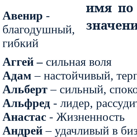
Авенир
-
благодушный,
гибкий
Аггей –
сильная воля
Адам
– настойчивый, тер
Альберт
– сильный, спок
Альфред
- лидер, рассуд
Анастас
- Жизненность
Андрей
– удачливый в би