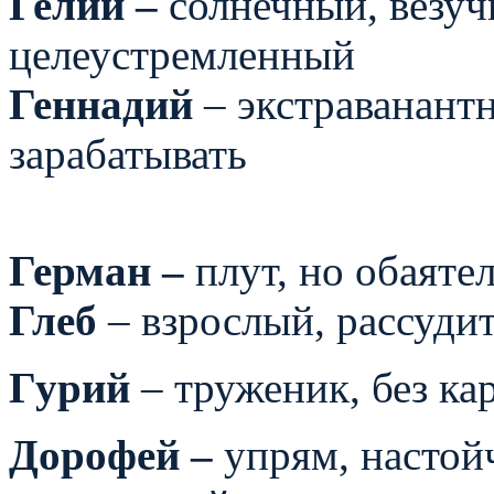
Гелий –
солнечный, везуч
целеустремленный
Геннадий
– экстраванантн
зарабатывать
Герман –
плут, но обаяте
Глеб
– взрослый, рассуди
Гурий
– труженик, без к
Дорофей –
упрям, настой