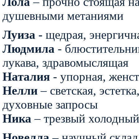
Лола
– прочно стоящая на
душевными метаниями
Луиза -
щедрая, энергична
Людмила
- блюстительниц
лукава, здравомыслящая
Наталия
- упорная, женс
Нелли
– светская, эстетка
духовные запросы
Ника
– трезвый холодный
Новелла –
научный склад