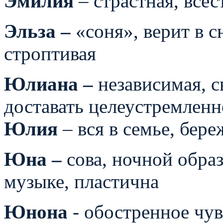
Эмилия
– страстная, всес
Эльза –
«соня», верит в 
строптивая
Юлиана –
независимая, с
доставать целеустремленн
Юлия
– вся в семье, бере
Юна –
сова, ночной обра
музыке, пластична
Юнона
- обостренное чув