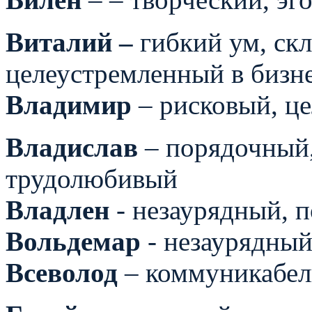
Виталий –
гибкий ум, ск
целеустремленный в бизн
Владимир
– рисковый, ц
Владислав
– порядочный,
трудолюбивый
Владлен
- незаурядный, п
Вольдемар
- незаурядный
Всеволод
– коммуникабел