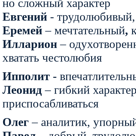
но сложный характер
Евгений
- трудолюбивый,
Еремей
– мечтательный
,
Илларион
– одухотворенн
хватать честолюбия
Ипполит -
впечатлительн
Леонид
– гибкий характер
приспосабливаться
Олег
– аналитик, упорны
Павел
– добрый, трудол