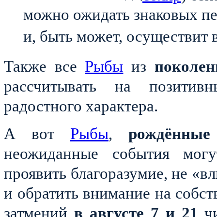
можно ожидать знаковых пе
и, быть может, осуществит 
Также все
Рыбы
из
поколен
рассчитывать на позитив
радостного характера.
А вот
Рыбы
,
рождённые
неожиданные события мог
проявить благоразумие, не «в
и обратить внимание на собст
затмений
в августе 7 и 21
ч