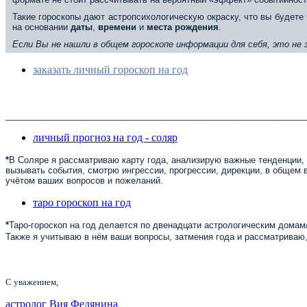
Такие гороскопы дают астропсихологическую окраску, что вы будете 
на основании
даты
,
времени
и
места
рождения
.
Если Вы не нашли в общем гороскопе информации для себя, это не
заказать личный гороскоп на год
______________________________________________________________
личный прогноз на год - соляр
*
В Соляре я рассматриваю карту года, анализирую важные тенденции, 
вызывать события, смотрю ингрессии, прогрессии, дирекции, в общем в
учётом ваших вопросов и пожеланий.
таро гороскоп на год
*
Таро-гороскоп на год делается по двенадцати астрологическим домам/
Также я учитываю в нём ваши вопросы, затмения года и рассматриваю,
С уважением,
астролог Вия Федянина