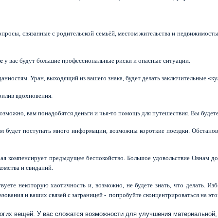
опросы, связанные с родительской семьёй, местом жительства и недвижимост
е
у вас будут большие профессиональные риски и опасные ситуации.
анностям. Уран, выходящий из вашего знака, будет делать заключительные «к
рилив вдохновения.
зможно, вам понадобятся деньги и чья-то помощь для путешествия. Вы будете 
м будет поступать много информации, возможны короткие поездки. Обстановк
рая компенсирует предыдущее беспокойство. Большое удовольствие Овнам до
комства и свиданий.
уете некоторую хаотичность и, возможно, не будете знать, что делать. Изб
зования и ваших связей с заграницей -
попробуйте сконцентрироваться на это
ногих вещей. У вас сложатся возможности для улучшения материальной