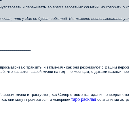
чувствовать и переживать во время вероятных событий, но говорить о 
 значит, что у Вас не будет событий. Вы можете воспользоваться усл
________________
просматриваю транзиты и затмения - как они резонируют с Вашим персо
сё, что касается вашей жизни на год - по месяцам, с датами важных пер
сферам жизни и трактуется, как Соляр с момента гадания, определяется
таро расклад
 как они могут проиграться, и
«
сверяю
»
со знаниями астро