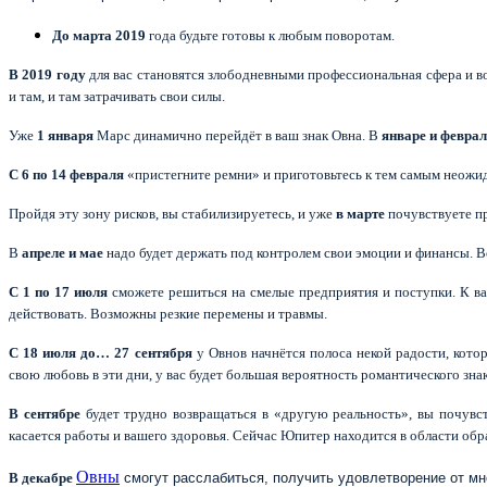
До марта 2019
года будьте готовы к любым поворотам.
В 2019 году
для вас становятся злободневными профессиональная сфера и в
и там, и там затрачивать свои силы.
Уже
1 января
Марс динамично перейдёт в ваш знак Овна. В
январе и феврал
С 6
по 14 февраля
«пристегните ремни» и приготовьтесь к тем самым неожид
Пройдя эту зону рисков, вы стабилизируетесь, и уже
в марте
почувствуете п
В
апреле и мае
надо будет держать под контролем свои эмоции и финансы. Во
С 1 по 17 июля
сможете решиться на смелые предприятия и поступки. К ва
действовать. Возможны резкие перемены и травмы.
С 18 июля до… 27 сентября
у Овнов начнётся полоса некой радости, кото
свою любовь в эти дни, у вас будет большая вероятность романтического зна
В сентябре
будет трудно возвращаться в «другую реальность», вы почувств
касается работы и вашего здоровья. Сейчас Юпитер находится в области обра
Овны
В декабре
смогут расслабиться, получить удовлетворение от м