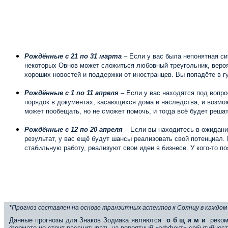
Рождённые с 21 по 31 марта
– Если у вас была непонятная си
некоторых Овнов может сложиться любовный треугольник, вероя
хороших новостей и поддержки от иностранцев. Вы попадёте в г
Рождённые с 1 по 11 апреля
– Если у вас находятся под вопр
порядок в документах, касающихся дома и наследства, и возмо
может пообещать, но не сможет помочь, и тогда всё будет решат
Рождённые с 12 по 20 апреля
– Если вы находитесь в ожидании
результат, у вас ещё будут шансы реализовать свой потенциал
стабильную работу, реализуют свои идеи в бизнесе. У кого-то п
*
Прогноз составлен на основе транзитных аспектов к Солнцу в каждом
Данные прогнозы для Знаков Зодиака являются
о б щ и м и
реком
формате не стоит рассчитывать на вероятный «эффект» событийност