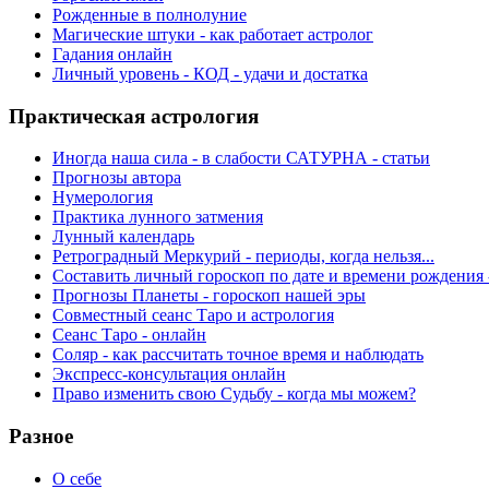
Рожденные в полнолуние
Магические штуки - как работает астролог
Гадания онлайн
Личный уровень - КОД - удачи и достатка
Практическая астрология
Иногда наша сила - в слабости САТУРНА - статьи
Прогнозы автора
Нумерология
Практика лунного затмения
Лунный календарь
Ретроградный Меркурий - периоды, когда нельзя...
Составить личный гороскоп по дате и времени рождения 
Прогнозы Планеты - гороскоп нашей эры
Совместный сеанс Таро и астрология
Сеанс Таро - онлайн
Соляр - как рассчитать точное время и наблюдать
Экспресс-консультация онлайн
Право изменить свою Судьбу - когда мы можем?
Разное
О себе