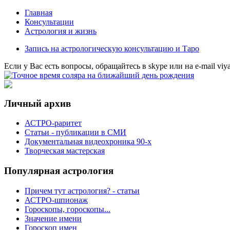
Главная
Консультации
Астрология и жизнь
Запись на астрологическую консультацию и Таро
Eсли у Вас есть вопросы, обращайтесь в
skype
или на
e-mail
viy
Личный архив
АСТРО-раритет
Cтатьи - публикации в СМИ
Документальная видеохроника 90-х
Творческая мастерская
Популярная астрология
Причем тут астрология? - статьи
АСТРО-шпионаж
Гороскопы, гороскопы...
Значение имени
Гороскоп имен