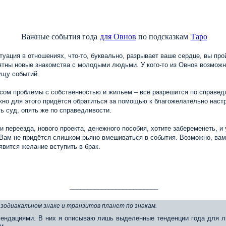
Важные события года
по подсказкам
для Овнов
Таро
туация в отношениях, что-то, буквально, разрывает ваше сердце, вы про
тны новые знакомства с молодыми людьми. У кого-то из Овнов возможны
ущу событий.
осом проблемы с собственностью и жильем – всё разрешится по справедл
жно для этого придётся обратиться за помощью к благожелательно наст
ь суд, опять же по справедливости.
 переезда, нового проекта, денежного пособия, хотите забеременеть, и 
. Вам не придётся слишком рьяно вмешиваться в события. Возможно, ва
оявится желание вступить в брак.
_________________________
 зодиакальном знаке и транзитов планет по знакам.
ендациями. В них я описываю лишь выделенные тенденции года для л
и.