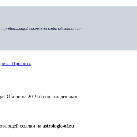
_______________________
а и работающей ссылки на сайт обязательно.
иг... Прогноз.
для Овнов на 2019-й год - по декадам
аботающей ссылки на
astrologic-of.ru