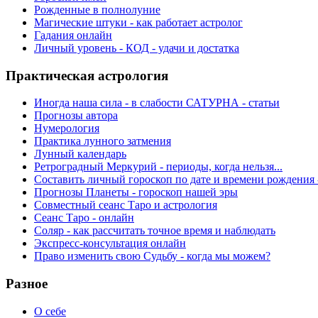
Рожденные в полнолуние
Магические штуки - как работает астролог
Гадания онлайн
Личный уровень - КОД - удачи и достатка
Практическая астрология
Иногда наша сила - в слабости САТУРНА - статьи
Прогнозы автора
Нумерология
Практика лунного затмения
Лунный календарь
Ретроградный Меркурий - периоды, когда нельзя...
Составить личный гороскоп по дате и времени рождения 
Прогнозы Планеты - гороскоп нашей эры
Совместный сеанс Таро и астрология
Сеанс Таро - онлайн
Соляр - как рассчитать точное время и наблюдать
Экспресс-консультация онлайн
Право изменить свою Судьбу - когда мы можем?
Разное
О себе