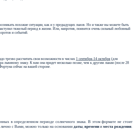
возникать похожие ситуации, как и у предыдущих львов. Но и также вы можете быть
наступил тяжелый период в жизни. Или, напротив, появится очень сильный любовный
оворотов и событий.
надо трезво рассчитать свои возможности в числах
1 сентября-14 октября
(для
ра львиному знаку. К вам она придет несколько позже, чем к другим львам (после 28
Фортуна сейчас на вашей стороне.
нных в определенном периоде солнечного знака. В этом формате не стоит
 лично с Вами, можно только на основании
даты
,
времени
и
места
рождения
.