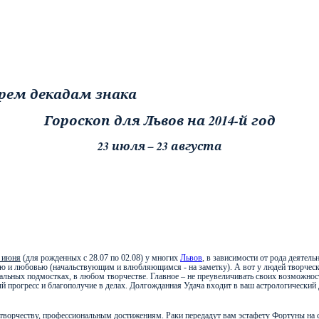
Гороскоп для Львов на 2014-й год
23 июля – 23 августа
1 июня
(для рожденных с 28.07 по 02.08) у многих
Львов
, в зависимости от рода деятель
тью и любовью (начальствующим и влюбляющимся - на заметку). А вот у людей творческ
тральных подмостках, в любом творчестве. Главное – не преувеличивать своих возможнос
ый прогресс и благополучие в делах. Долгожданная Удача входит в ваш астрологический 
, творчеству, профессиональным достижениям. Раки передадут вам эстафету Фортуны на