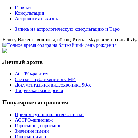
Главная
Консультации
Астрология и жизнь
Запись на астрологическую консультацию и Таро
Eсли у Вас есть вопросы, обращайтесь в
skype
или на
e-mail
viy
Личный архив
АСТРО-раритет
Cтатьи - публикации в СМИ
Документальная видеохроника 90-х
Творческая мастерская
Популярная астрология
Причем тут астрология? - статьи
АСТРО-шпионаж
Гороскопы, гороскопы...
Значение имени
Гороскоп имен