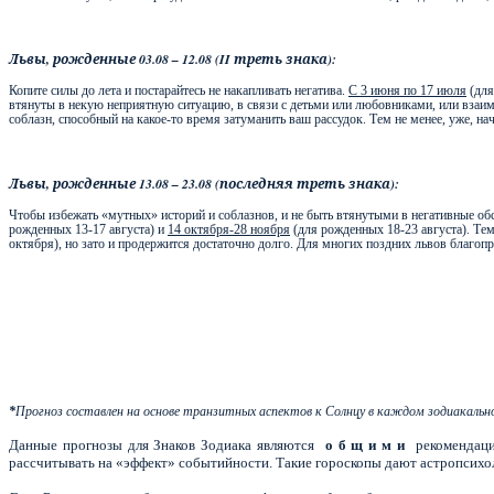
Львы, рожденные 03.08 – 12.08 (
II
треть знака):
Копите силы до лета и постарайтесь не накапливать негатива.
С 3 июня по 17 июля
(для
втянуты в некую неприятную ситуацию, в связи с детьми или любовниками, или взаи
соблазн, способный на какое-то время затуманить ваш рассудок. Тем не менее, уже, н
Львы, рожденные 13.08 – 23.08 (последняя треть знака):
Чтобы избежать «мутных» историй и соблазнов, и не быть втянутыми в негативные обст
рожденных 13-17 августа) и
14 октября-28 ноября
(для рожденных 18-23 августа). Тем
октября), но зато и продержится достаточно долго. Для многих поздних львов благопр
*
Прогноз составлен на основе транзитных аспектов к Солнцу в каждом зодиакальн
Данные прогнозы для Знаков Зодиака являются
о б щ и м и
рекомендаци
рассчитывать на «эффект» событийности. Такие гороскопы дают астропсихол