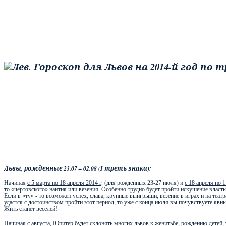
Львы, рожденные 23.07 – 02.08 (
I
треть знака):
Начиная
с 5 марта по 18 апреля 2014 г
. (для рожденных 23-27 июля) и
с 18 апреля по 
то «чертовского» наития или везения. Особенно трудно будет пройти искушение влас
Если в «ту» - то возможен успех, слава, крупные выигрыши, везение в играх и на теа
удастся с достоинством пройти этот период, то уже с конца июля вы почувствуете явн
Жить станет веселей!
Начиная с августа, Юпитер будет склонять многих львов к женитьбе, рождению детей