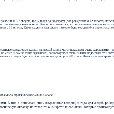
 рожденных 3-7 августа) и
с 17 июля по 30 августа
(для рожденных 8-12 августа) могут 
моотношениями с начальством. Вам может показаться, что переживания невыносимые и 
ачиная с 31 августа, Удача входит в ваш сектор и можно будет ожидать благоприятных п
оятельства (которые, кстати, на первый взгляд могут показаться очень радужными), - 
 не менее, и вам не стоит переживать, поскольку идет очень сильная поддержка от Юпите
иятная ситуация будет сохраняться вплоть до августа 2015 года. Львы – это ваш время! 
_________________________
ом знаке и транзитов планет по знакам.
ями. В них я описываю лишь выделенные тенденции года для людей, рожде
огическую окраску, но говорить о конкретных событиях, которые произойдут