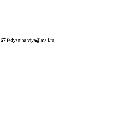
a67
fedyanina.viya@mail.ru