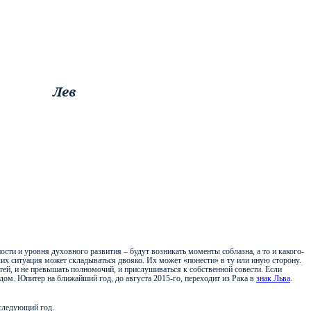
Лев
ности и уровня духовного развития – будут возникать моменты соблазна, а то и какого-
их ситуация может складываться двояко. Их может «понести» в ту или иную сторону.
тей, и не превышать полномочий, и прислушиваться к собственной совести. Если
дом. Юпитер на ближайший год, до августа 2015-го, переходит из Рака в
знак Льва
.
 следующий год.