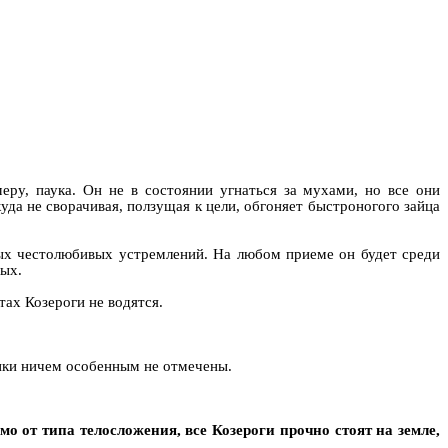
меру, паука.
Он не в
состоянии угнаться за мухами, но вс
е они
уда не сворачивая, ползущая к цели, обгоняет быстроногого зайца
ных честолюбивых устремлений. На любом приеме он будет среди
тых.
тах Козероги не водятся.
тики ничем особенным не отмечены.
о от типа телосложения, все Козероги прочно стоят на земле,