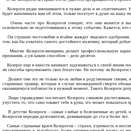
Козероги редко вмешиваются в чужие дела и не сплетничают. Ни
будет напоминать вам об этом, только посетует в душе на вашу н
Очень часто про Козерогов говорят, что они женятся и вы
основательно не подготовившись к этому событию. Кажется, что о
Он страшно честолюбив и втайне жаждет людского одобрения. М
том, как бы ухватить самого достойного мужчину, который добьет
Многие Козероги-женщины делают профессиональную карьер
признания, а уж каким способом – дело десятое.
Козерог еще в юности начинает задумываться о своей жизни по
ли способы преумножить свое богатство. Не потому ли Козероги 
Делают они это не только из-за любви к родственным связям, н
старинных гравюр, которые в случае неожиданной смерти обожа
оказавшемуся поблизости в нужный момент. Такого Козероги допу
Люди справедливо посчитают Козерога слишком расчетливым, но
упустить то, что само плывет тебе в руки, это может показаться 
В детстве Козероги – самые слабые и болезненные из детей, 
Козерогов нередки долгожители, доживающие до ста и более лет.
Самые страшные враги Козерогов – страхи, угрюмость и пессим
упражнениями и выработать более оптимистичный взгляд на ве