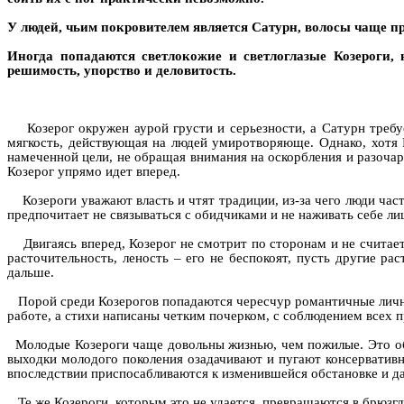
У людей, чьим покровителем является Сатурн, волосы чаще пр
Иногда попадаются светлокожие и светлоглазые Козероги, 
решимость, упорство и деловитость.
Козерог окружен аурой грусти и серьезности, а Сатурн тре
мягкость, действующая на людей умиротворяюще. Однако, хотя К
намеченной цели, не обращая внимания на оскорбления и разочаро
Козерог упрямо идет вперед.
Козероги уважают власть и чтят традиции, из-за чего люди ч
предпочитает не связываться с обидчиками и не наживать себе ли
Двигаясь вперед, Козерог не смотрит по сторонам и не считает
расточительность, леность – его не беспокоят, пусть другие р
дальше.
Порой среди Козерогов попадаются чересчур романтичные личн
работе, а стихи написаны четким почерком, с соблюдением всех 
Молодые Козероги чаще довольны жизнью, чем пожилые. Это объ
выходки молодого поколения озадачивают и пугают консерватив
впоследствии приспосабливаются к изменившейся обстановке и да
Те же Козероги, которым это не удается, превращаются в брю