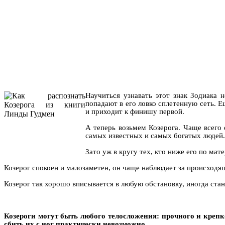
Научиться уз
навать этот знак Зодиака 
попадают в его ловко сплетенную сеть. Е
и приходит к финишу первой.
А теперь возьмем Козерога. Чаще всего
самых известных и самых богатых людей. 
Зато уж в кругу тех, кто ниже его по ма
Козерог спокоен и малозаметен, он чаще наблюдает за происходящ
Козерог так хорошо вписывается в любую обстановку, иногда ста
Козероги могут быть любого телосложения: прочного и крепко
сбить их с ног практически невозможно.