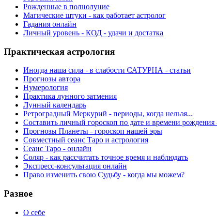
Рожденные в полнолуние
Магические штуки - как работает астролог
Гадания онлайн
Личный уровень - КОД - удачи и достатка
Практическая астрология
Иногда наша сила - в слабости САТУРНА - статьи
Прогнозы автора
Нумерология
Практика лунного затмения
Лунный календарь
Ретроградный Меркурий - периоды, когда нельзя...
Составить личный гороскоп по дате и времени рождения 
Прогнозы Планеты - гороскоп нашей эры
Совместный сеанс Таро и астрология
Сеанс Таро - онлайн
Соляр - как рассчитать точное время и наблюдать
Экспресс-консультация онлайн
Право изменить свою Судьбу - когда мы можем?
Разное
О себе