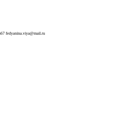
a67
fedyanina.viya@mail.ru