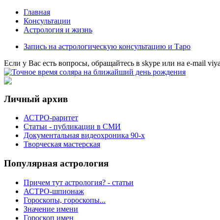
Главная
Консультации
Астрология и жизнь
Запись на астрологическую консультацию и Таро
Eсли у Вас есть вопросы, обращайтесь в
skype
или на
e-mail
viy
Личный архив
АСТРО-раритет
Cтатьи - публикации в СМИ
Документальная видеохроника 90-х
Творческая мастерская
Популярная астрология
Причем тут астрология? - статьи
АСТРО-шпионаж
Гороскопы, гороскопы...
Значение имени
Гороскоп имен