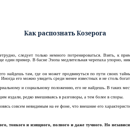
Как распознать
Козерога
нетрудно, следует только немного потре
нироваться. Взять, к при
ще один пример. В басне Эзопа медлительная черепаха упорно, ник
 его найдешь там, где он может продвинуться по пути своих тай
Иногда его можно увидеть среди менее известных и не столь бога
териальному и социальному положению, его не найдешь. В таких мес
им издали, редко вмешиваясь в разговоры, а тем более в споры.
новясь совсем невидимым на ее фоне, что внешние его характерис
го, тонкого и изящного, полного и даже тучного. Но независим