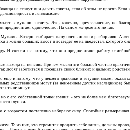
когда не станут они давать советы, если об этом не просят. Если ж
едальновидность и легкомыслие.
ходят замуж по расчету. Это, конечно, преувеличение, но благо
н предпочитает одиночество. На самом же деле это не так.
ужчина-Козерог выбирает жену очень долго и разборчиво. А женщи
ся в жизни больших высот и возведет ее на пьедестал, которого он
у. И совсем не потому, что они предпочитают работу семейной
сле выхода на пенсию. Причем мысли эти большей частью практичес
так любят заботиться и посещать своих близких и дальних родстве
о еще и потому, что у некоего дядюшки и тетушки может оказать
емых родственников могут (за неимением других наследников) быт
стить не могут.
 с его собственной точки зрения, - это не более чем благоразуми
просто глупым.
но с возрастом постепенно набирают силу. Спокойная размеренная
изм. Те из них, кто стремится продлить себе жизнь, должны пров
щи.
Почти у всех Козерогов очень чувствительная и нежная кож