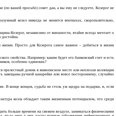
е (по вашей просьбе) совет дан, а вы ему не следуете, Козерог не
разумный козел никогда не женится впопыхах, скоропалительно,
на-Козерог, независимо от внешности, втайне всегда мечтает о
а достойна.
 жизни. Просто для Козерога самое важное – добиться в жизни
кого свойства. Например: каким будет его банковский счет и есть
нников, особенно одиноких?
ся прелестный домик в живописном месте или неплохая коллекция
ь завещаны ручной канарейке или вовсе постороннему, случайно
е. В конце концов, судьба не столь уж щедра на подарки, и, если
 натура козла обладает таким жизненным потенциалом, что среди
одить больше времени на свежем воздухе, заниматься физическими
а, из-за чего у них часты кожные заболевания инфекционного и