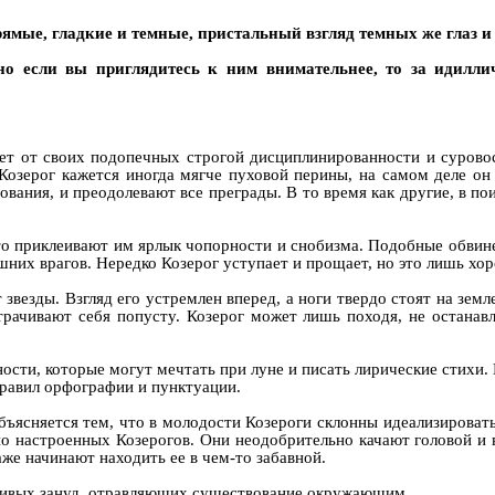
ямые, гладкие и темные, пристальный взгляд темных же глаз и
но если вы приглядитесь к ним внимательнее, то за идилли
бует от своих подопечных строгой дисциплинированности и сурово
озерог кажется иногда мягче пуховой перины, на самом деле он тв
вания, и преодолевают все преграды. В то время как другие, в поис
асто приклеивают им ярлык чопорности и снобизма. Подобные обви
шних врагов. Нередко Козерог уступает и прощает, но это лишь хо
 звезды. Взгляд его устремлен вперед, а ноги твердо стоят на земл
астрачивают себя попусту. Козерог может лишь походя, не останав
ости, которые могут мечтать при луне и писать лирические стих
правил орфографии и пунктуации.
ясняется тем, что в молодости Козероги склонны идеализировать
но настроенных Козерогов. Они неодобрительно качают головой и 
же начинают находить ее в чем-то забавной.
згливых зануд, отравляющих существование окружающим.