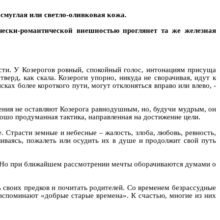
 смуглая или светло-оливковая кожа.
чески-романтической внешностью проглянет та же железная
сти. У Козерогов ровный, спокойный голос, интонациям присуща
ерд, как скала. Козероги упорно, никуда не сворачивая, идут к
ках более короткого пути, могут отклоняться вправо или влево, -
нения не оставляют Козерога равнодушным, но, будучи мудрым, он
рошо продуманная тактика, направленная на достижение цели.
е. Страсти земные и небесные – жалость, злоба, любовь, ревность,
ливаясь, пожалеть или осудить их в душе и продолжит свой путь
и. Но при ближайшем рассмотрении мечты оборачиваются думами о
 своих предков и почитать родителей. Со временем безрассудные
вспоминают «добрые старые времена». К счастью, многие из них