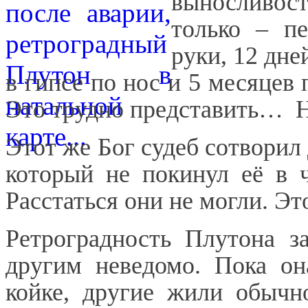
выносливост
только –
пе
руки, 12 дне
в гипсе по нос и 5 месяцев
Это
трудно предста
вить…
Этот же Бог судеб сотворил
который не покинул её в 
Расстаться они не могли. Это
Ретроградность Плутона з
другим неведомо. Пока он
койке, другие жили обычн