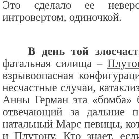
Это сделало ее неверо
интровертом, одиночкой.
В день той злосчас
фатальная силища –
Плуто
взрывоопасная конфигурац
несчастные случаи, катаклиз
Анны Герман эта «бомба» б
отвечающий за дальние п
натальный Марс певицы, ко
и Плутону. Кто знает, ес