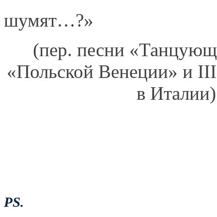
шумят…?»
(пер. песни «Танцую
«Польской Венеции» и
III
в Италии)
PS
.