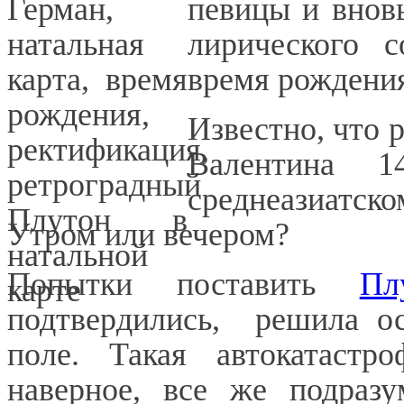
певицы и внов
лирического 
вр
емя рождени
Известно, что 
Валентина 
среднеазиатско
Утром или вечеро
м?
Попытки поставить
Пл
подтвердились,
решила ос
поле. Такая автокатастр
наверное, все же подразу