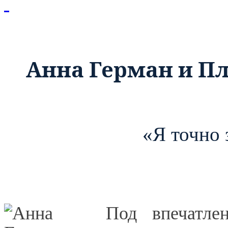
Анна Герман и П
«Я точно 
Под впечат
л
е