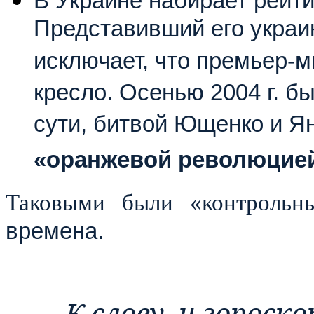
В Украине набирает рейт
Представивший его укра
исключает, что премьер-м
кресло. Осенью 2004 г. б
сути, битвой Ющенко и Я
«оранжевой революцие
Таковыми были «контроль
времена.
К слову, и горос