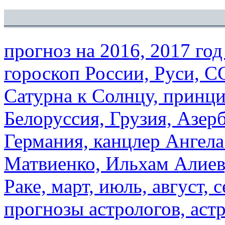
________________________
прогноз на 2016, 2017 го
гороскоп России, Руси, С
Сатурна к Солнцу, принци
Белоруссия, Грузия, Азер
Германия, канцлер Ангела
Матвиенко, Ильхам Алиев,
Раке, март, июль, август, 
прогнозы астрологов, аст