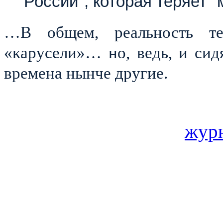
России", которая теряет "
…В общем, реальность те
«карусели»… но, ведь, и сид
времена нынче другие.
журн