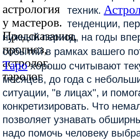
Астро
техник.
тенден
ции, пе
нужный период, на годы впе
событий в рамках вашего по
Таро
хорошо считывают те
месяцев, до года с небольш
ситуации, "в лицах", и помо
конкретизировать. Что нема
позволяет узнавать обширн
надо помочь человеку выбр