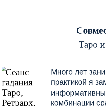
Совмес
Таро и
Много л
ет
зан
практикой я за
информативн
комби
нации ср