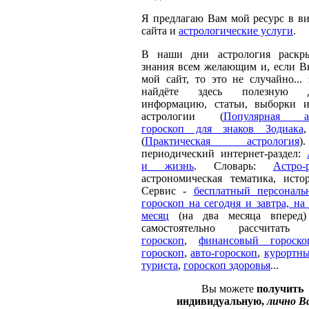
Я предлагаю Вам мой ресурс в ви
сайта и
астрологические услуги
.
В наши дни астрология раскры
знания всем желающим и, если В
мой сайт, то это не случайно...
найдёте здесь полезную 
информацию, статьи, выборки 
астрологии (
Популярная ас
гороскоп для знаков Зодиака
(
Практическая астрология
)
периодический интернет-раздел:
и жизнь
. Словарь:
Астро-
астрономическая тематика, исто
Сервис -
бесплатный персональн
гороскоп на сегодня и завтра, на
месяц
(на два месяца вперед) 
самостоятельно рассчитат
гороскоп
,
финансовый гороско
гороскоп
,
авто-гороскоп
,
курортны
туриста
,
гороскоп здоровья
...
Вы можете
получить
индивидуальную,
лично В