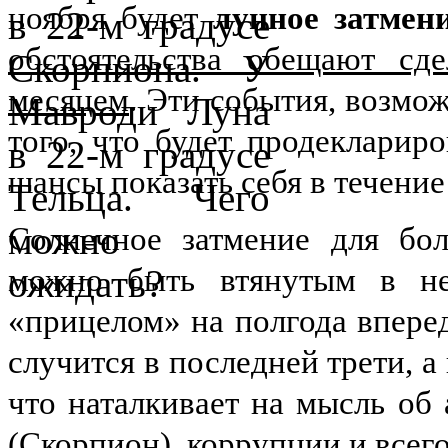
ноября будет
лунное затмен
обстоятельства обещают сд
месяцем
. Эти события, возмож
того, что будет продекларир
шансы показать себя в течение
Солнечное затмение для бол
можно быть втянутым в не
«прицелом» на полгода впере
случится в последней трети, а
что наталкивает на мысль об
(Скорпион), коррупции и всего