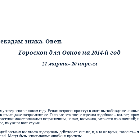
Гороскоп для Овнов на 2014-й год
21 марта– 20 апреля
му завершению в новом году. Резкие встряски принесут в итоге высвобождение и новые п
 чем-то даже экстравагантное. Те из вас, кто еще не пережил подобного – вот-вот,
прям
поступок может показаться непрактичным, но вам, возможно, захочется приключений; к
мое, но уже по воле случая…
ней заставит вас что-то подозревать, действовать скрыто, и, в то же время, говорить –
дений. Могут быть непоправимые ошибки и просчеты.