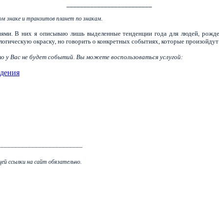
_________________________
ом знаке и транзитов планет по знакам.
ями. В них я описываю лишь выделенные тенденции года для людей, рожде
огическую окраску, но говорить о конкретных событиях, которые произойдут
что у Вас не будет событий. Вы можете воспользоваться услугой:
ждения
_________________________
ей ссылки на сайт обязательно.