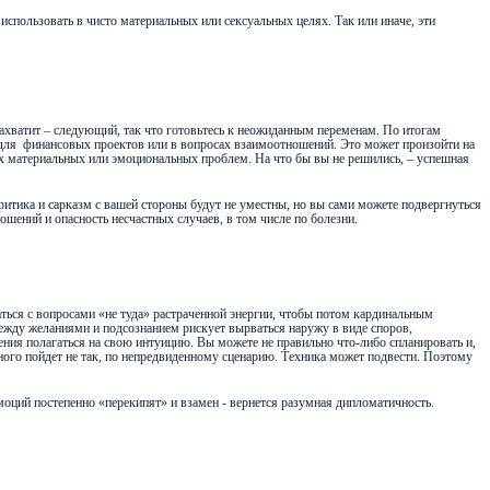
пользовать в чисто материальных или сексуальных целях. Так или иначе, эти
захватит – следующий, так что готовьтесь к неожиданным переменам. По итогам
 для
финансовых проектов или в вопросах взаимоотношений. Это может произойти на
их материальных или эмоциональных проблем. На что бы вы не решились, – успешная
Критика и сарказм с вашей стороны будут не уместны, но вы сами можете подвергнуться
шений и опасность несчастных случаев, в том числе по болезни.
аться с вопросами «не туда» растраченной энергии, чтобы потом кардинальным
ежду желаниями и подсознанием рискует вырваться наружу в виде споров,
мения полагаться на свою интуицию. Вы можете не правильно что-либо спланировать и,
нного пойдет не так, по непредвиденному сценарию. Техника может подвести. Поэтому
моций постепенно «перекипят» и взамен - вернется разумная дипломатичность.