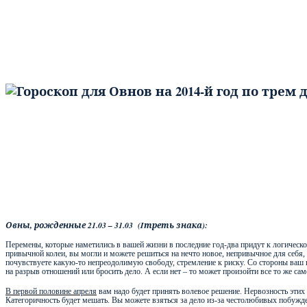
Овны, рожденные 21.03 – 31.03
(
I
треть знака):
Перемены, которые наметились в вашей жизни в последние год-два придут к логическо
привычной колеи, вы могли и можете решиться на нечто новое, непривычное для себя, в
почувствуете какую-то непреодолимую свободу, стремление к риску. Со стороны ваш 
на разрыв отношений или бросить дело. А если нет – то может произойти все то же са
В первой половине апреля
вам надо будет принять волевое решение. Нервозность этих д
Категоричность будет мешать. Вы можете взяться за дело из-за честолюбивых побуж