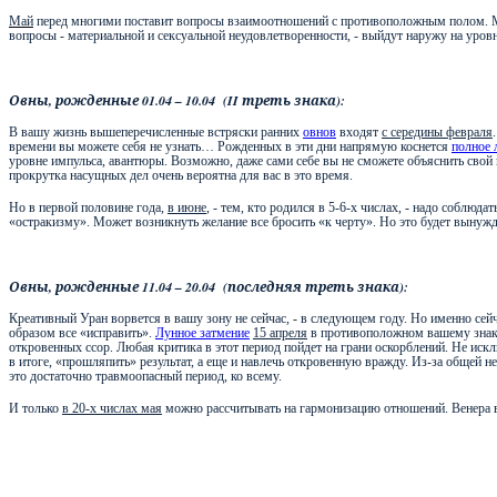
Май
перед многими поставит вопросы взаимоотношений с противоположным полом. Може
вопросы - материальной и сексуальной неудовлетворенности, - выйдут наружу на уров
Овны, рожденные 01.04 – 10.04
(
II
треть знака):
В вашу жизнь вышеперечисленные встряски ранних
овнов
входят
с середины февраля
времени вы можете себя не узнать… Рожденных в эти дни напрямую коснется
полное 
уровне импульса, авантюры. Возможно, даже сами себе вы не сможете объяснить свой
прокрутка насущных дел очень вероятна для вас в это время.
Но в первой половине года,
в июне
, - тем, кто родился в 5-6-х числах, - надо собл
«остракизму». Может возникнуть желание все бросить «к черту». Но это будет вынужд
Овны, рожденные 11.04 – 20.04
(последняя треть знака):
Креативный Уран ворвется в вашу зону не сейчас, - в следующем году. Но именно сей
образом все «исправить».
Лунное затмение
15 апреля
в противоположном вашему знаке
откровенных ссор. Любая критика в этот период пойдет на грани оскорблений. Не искл
в итоге, «прошляпить» результат, а еще и навлечь откровенную вражду. Из-за общей н
это достаточно травмоопасный период, ко всему.
И только
в 20-х числах мая
можно рассчитывать на гармонизацию отношений. Венера в 