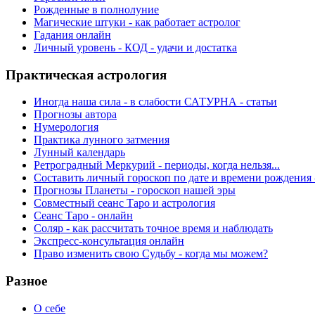
Рожденные в полнолуние
Магические штуки - как работает астролог
Гадания онлайн
Личный уровень - КОД - удачи и достатка
Практическая астрология
Иногда наша сила - в слабости САТУРНА - статьи
Прогнозы автора
Нумерология
Практика лунного затмения
Лунный календарь
Ретроградный Меркурий - периоды, когда нельзя...
Составить личный гороскоп по дате и времени рождения 
Прогнозы Планеты - гороскоп нашей эры
Совместный сеанс Таро и астрология
Сеанс Таро - онлайн
Соляр - как рассчитать точное время и наблюдать
Экспресс-консультация онлайн
Право изменить свою Судьбу - когда мы можем?
Разное
О себе