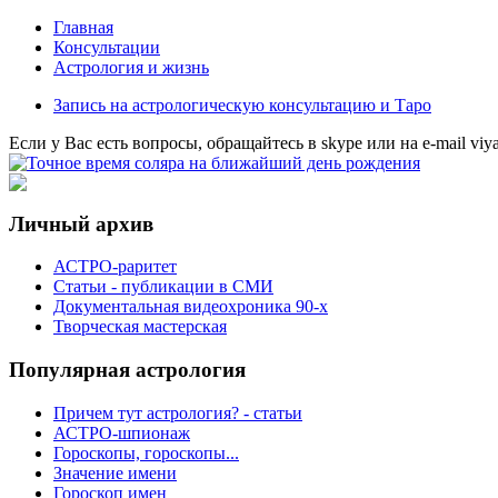
Главная
Консультации
Астрология и жизнь
Запись на астрологическую консультацию и Таро
Eсли у Вас есть вопросы, обращайтесь в
skype
или на
e-mail
viy
Личный архив
АСТРО-раритет
Cтатьи - публикации в СМИ
Документальная видеохроника 90-х
Творческая мастерская
Популярная астрология
Причем тут астрология? - статьи
АСТРО-шпионаж
Гороскопы, гороскопы...
Значение имени
Гороскоп имен