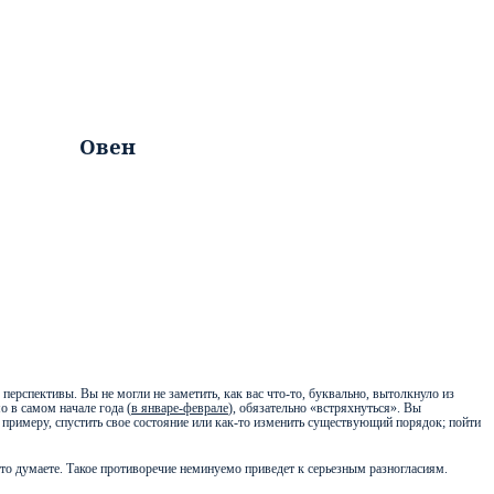
Овен
ерспективы. Вы не могли не заметить, как вас что-то, буквально, вытолкнуло из
о в самом начале года (
в январе-феврале
), обязательно «встряхнуться». Вы
 примеру, спустить свое состояние или как-то изменить существующий порядок; пойти
 что думаете. Такое противоречие неминуемо приведет к серьезным разногласиям.