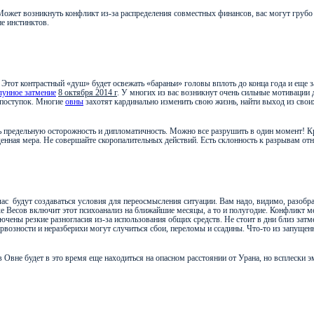
т возникнуть конфликт из-за распределения совместных финансов, вас могут грубо ис
не инстинктов.
. Этот контрастный «душ» будет освежать «бараньи» головы вплоть до конца года и еще 
лунное затмение
8 октября 2014 г
. У многих из вас возникнут очень сильные мотивации
 поступок. Многие
овны
захотят кардинально изменить свою жизнь, найти выход из сво
юдать предельную осторожность и дипломатичность. Можно все разрушить в один момент! 
енная мера. Не совершайте скоропалительных действий. Есть склонность к разрывам отно
час
будут создаваться условия для переосмысления ситуации. Вам надо, видимо, разобр
 Весов включит этот психоанализ на ближайшие месяцы, а то и полугодие. Конфликт м
ючены резкие разногласия из-за использования общих средств. Не стоит в дни близ зат
ервозности и неразберихи могут случиться сбои, переломы и ссадины. Что-то из запуще
Овне будет в это время еще находиться на опасном расстоянии от Урана, но всплески э