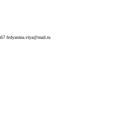
a67
fedyanina.viya@mail.ru