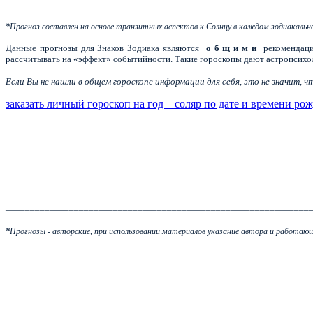
*
Прогноз составлен на основе транзитных аспектов к Солнцу в каждом зодиакальн
Данные прогнозы для Знаков Зодиака являются
о б щ и м и
рекомендаци
рассчитывать на «эффект» событийности. Такие гороскопы дают астропсихол
Если Вы не нашли в общем гороскопе информации для себя, это не значит, 
заказать личный гороскоп на год – соляр по дате и времени ро
______________________________________________________________
*
Прогнозы - авторские, при использовании материалов указание автора и работающ