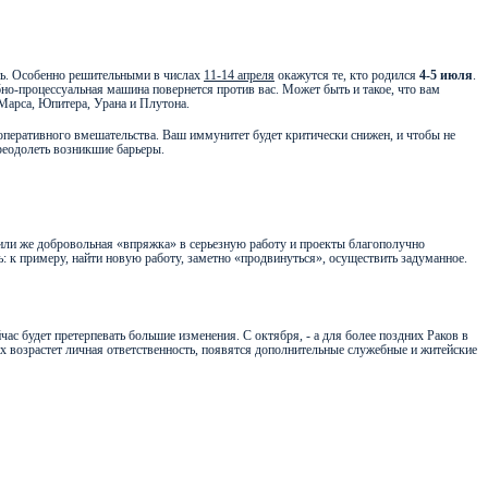
ть. Особенно решительными в числах
11-14 апреля
окажутся те, кто родился
4-5 июля
.
ебно-процессуальная машина повернется против вас. Может быть и такое, что вам
Марса, Юпитера, Урана и Плутона.
оперативного вмешательства. Ваш иммунитет будет критически снижен, и чтобы не
преодолеть возникшие барьеры.
и или же добровольная «впряжка» в серьезную работу и проекты благополучно
ь: к примеру, найти новую работу, заметно «продвинуться», осуществить задуманное.
ас будет претерпевать большие изменения. С октября, - а для более поздних Раков в
х возрастет личная ответственность, появятся дополнительные служебные и житейские