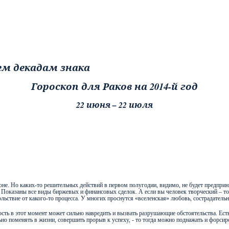
Гороскоп для Раков на 2014-й год
22 июня – 22 июля
оне. Но каких-то решительных действий в первом полугодии, видимо, не будет предпри
 Показаны все виды биржевых и финансовых сделок. А если вы человек творческий – то
льствие от какого-то процесса. У многих проснутся «вселенская» любовь, сострадательно
ость в этот момент может сильно навредить и вызвать разрушающие обстоятельства. Ест
льно поменять в жизни, совершить прорыв к успеху, - то тогда можно поднажать и форсир