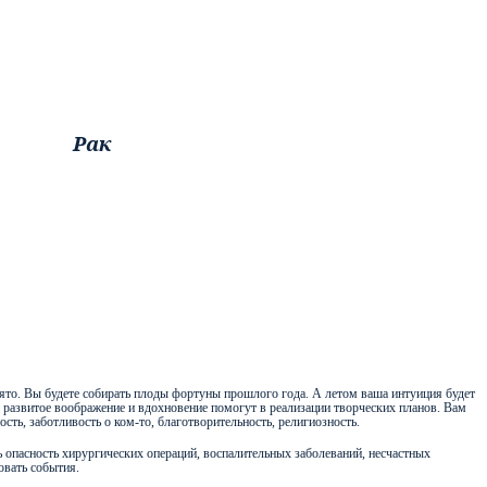
Рак
нято. Вы будете собирать плоды фортуны прошлого года. А летом ваша интуиция будет
 развитое воображение и вдохновение помогут в реализации творческих планов. Вам
сть, заботливость о ком-то, благотворительность, религиозность.
ь опасность хирургических операций, воспалительных заболеваний, несчастных
овать события.