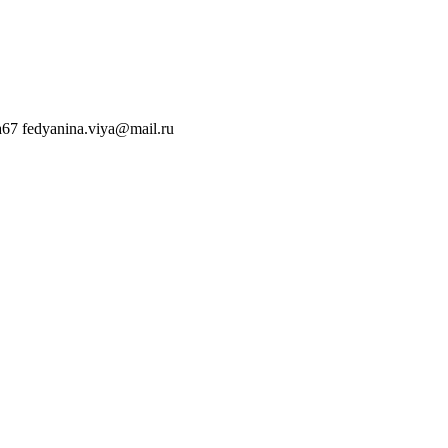
a67
fedyanina.viya@mail.ru