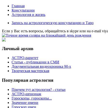
Главная
Консультации
Астрология и жизнь
Запись на астрологическую консультацию и Таро
Eсли у Вас есть вопросы, обращайтесь в
skype
или на
e-mail
viy
Личный архив
АСТРО-раритет
Cтатьи - публикации в СМИ
Документальная видеохроника 90-х
Творческая мастерская
Популярная астрология
Причем тут астрология? - статьи
АСТРО-шпионаж
Гороскопы, гороскопы...
Значение имени
Гороскоп имен