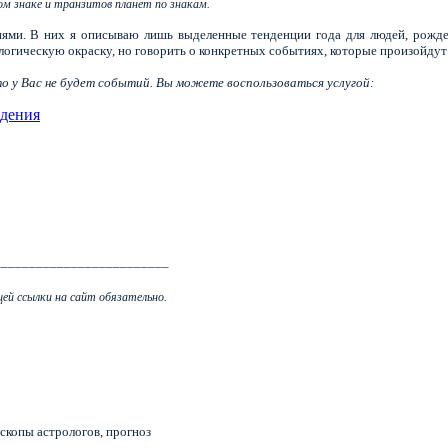
ом знаке и транзитов планет по знакам.
ями. В них я описываю лишь выделенные тенденции года для людей, рожде
огическую окраску, но говорить о конкретных событиях, которые произойдут
что у Вас не будет событий. Вы можете воспользоваться услугой:
ждения
_________________________
ей ссылки на сайт обязательно.
оскопы астрологов, прогноз