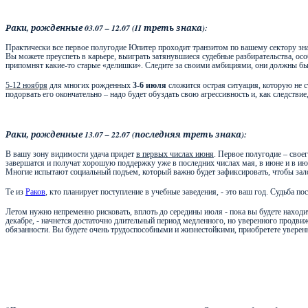
Раки, рожденные 03.07 – 12.07 (
II
треть знака):
Практически все первое полугодие Юпитер проходит транзитом по вашему сектору зн
Вы можете преуспеть в карьере, выиграть затянувшиеся судебные разбирательства, особ
припомнят какие-то старые «делишки». Следите за своими амбициями, они должны бы
5-12 ноября
для многих рожденных
3-6 июля
сложится острая ситуация, которую не 
подорвать его окончательно – надо будет обуздать свою агрессивность и, как следст
Раки, рожденные 13.07 – 22.07 (последняя треть знака):
В вашу зону видимости удача придет
в первых числах июня
. Первое полугодие – свое
завершатся и получат хорошую поддержку уже в последних числах мая, в июне и в июле
Многие испытают социальный подъем, который важно будет зафиксировать, чтобы зал
Те из
Раков
, кто планирует поступление в учебные заведения, - это ваш год. Судьба п
Летом нужно непременно рисковать, вплоть до середины июля - пока вы будете находит
декабре, - начнется достаточно длительный период медленного, но уверенного продв
обязанности. Вы будете очень трудоспособными и жизнестойкими, приобретете уверенн