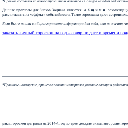
*
Прогноз составлен на основе транзитных аспектов к Солнцу в каждом зодиакальн
Данные прогнозы для Знаков Зодиака являются
о б щ и м и
рекомендаци
рассчитывать на «эффект» событийности. Такие гороскопы дают астропсихол
Если Вы не нашли в общем гороскопе информации для себя, это не значит, 
заказать личный гороскоп на год – соляр по дате и времени ро
______________________________________________________________
*
Прогнозы - авторские, при использовании материалов указание автора и работающ
раки, гороскоп для раков на 2014-й год по трем декадам знака, авторские гор