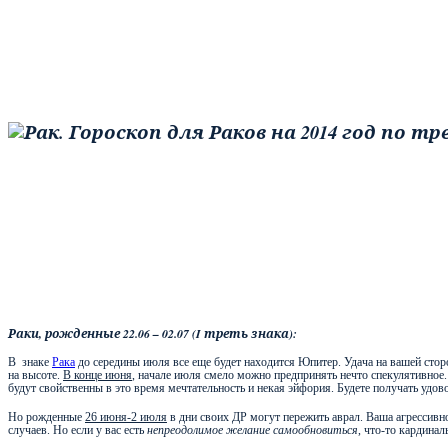
Раки, рожденные 22.06 – 02.07 (
I
треть знака):
В
знаке
Рака
до середины июля все еще будет находится Юпитер. Удача на вашей стор
на высоте.
В конце июня
, начале июля смело можно предпринять нечто спекулятивное.
будут свойственны в это время мечтательность и некая эйфория. Будете получать удово
Но рожденные
26 июня-2 июля
в дни своих ДР могут пережить аврал. Ваша агрессивн
случаев. Но если у вас есть
непреодолимое
желание самообновиться
, что-то кардина