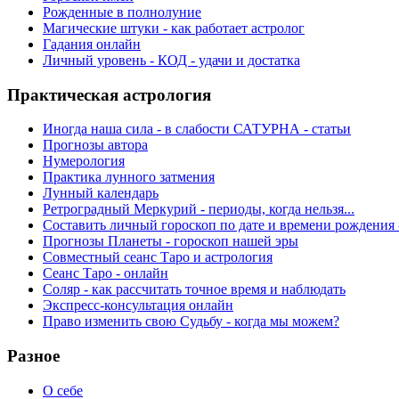
Рожденные в полнолуние
Магические штуки - как работает астролог
Гадания онлайн
Личный уровень - КОД - удачи и достатка
Практическая астрология
Иногда наша сила - в слабости САТУРНА - статьи
Прогнозы автора
Нумерология
Практика лунного затмения
Лунный календарь
Ретроградный Меркурий - периоды, когда нельзя...
Составить личный гороскоп по дате и времени рождения 
Прогнозы Планеты - гороскоп нашей эры
Совместный сеанс Таро и астрология
Сеанс Таро - онлайн
Соляр - как рассчитать точное время и наблюдать
Экспресс-консультация онлайн
Право изменить свою Судьбу - когда мы можем?
Разное
О себе