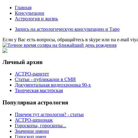
Главная
Консультации
Астрология и жизнь
Запись на астрологическую консультацию и Таро
Eсли у Вас есть вопросы, обращайтесь в
skype
или на
e-mail
viy
Личный архив
АСТРО-раритет
Cтатьи - публикации в СМИ
Документальная видеохроника 90-х
Творческая мастерская
Популярная астрология
Причем тут астрология? - статьи
АСТРО-шпионаж
Гороскопы, гороскопы...
Значение имени
Гороскоп имен