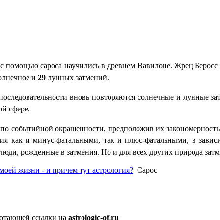
с помощью сароса научились в древнем Вавилоне. Жрец Беросс 
олнечное и
29
лунных затмений.
же последовательности вновь повторяются солнечные и лунные 
ой сфере.
по событийной окрашенности, предположив их закономерность. 
ия как и минус-фатальными, так и плюс-фатальными, в зависим
люди, рожденные в затмения. Но и для всех других природа за
моей жизни - и причем тут астрология?
Сарос
аботающей ссылки на
astrologic-of.ru