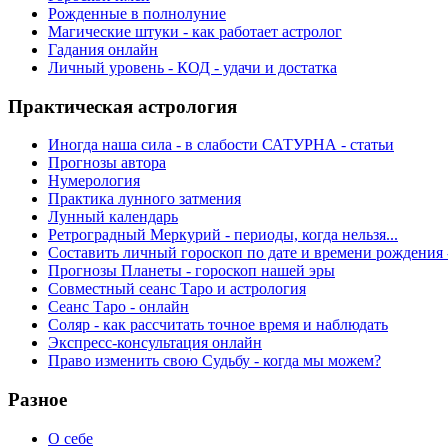
Рожденные в полнолуние
Магические штуки - как работает астролог
Гадания онлайн
Личный уровень - КОД - удачи и достатка
Практическая астрология
Иногда наша сила - в слабости САТУРНА - статьи
Прогнозы автора
Нумерология
Практика лунного затмения
Лунный календарь
Ретроградный Меркурий - периоды, когда нельзя...
Составить личный гороскоп по дате и времени рождения 
Прогнозы Планеты - гороскоп нашей эры
Совместный сеанс Таро и астрология
Сеанс Таро - онлайн
Соляр - как рассчитать точное время и наблюдать
Экспресс-консультация онлайн
Право изменить свою Судьбу - когда мы можем?
Разное
О себе