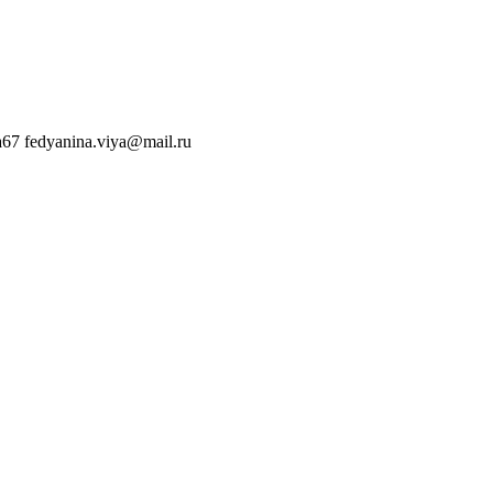
a67
fedyanina.viya@mail.ru