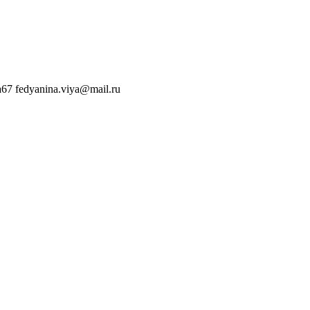
a67
fedyanina.viya@mail.ru