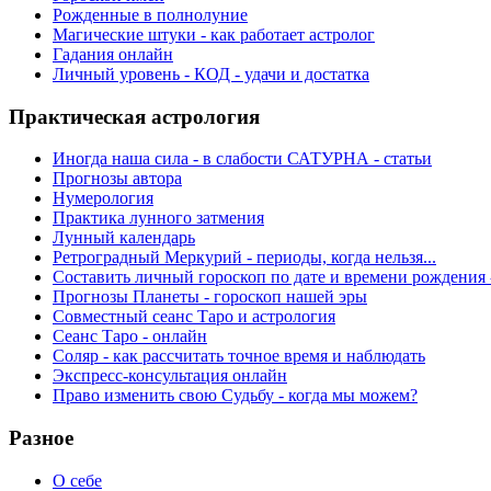
Рожденные в полнолуние
Магические штуки - как работает астролог
Гадания онлайн
Личный уровень - КОД - удачи и достатка
Практическая астрология
Иногда наша сила - в слабости САТУРНА - статьи
Прогнозы автора
Нумерология
Практика лунного затмения
Лунный календарь
Ретроградный Меркурий - периоды, когда нельзя...
Составить личный гороскоп по дате и времени рождения 
Прогнозы Планеты - гороскоп нашей эры
Совместный сеанс Таро и астрология
Сеанс Таро - онлайн
Соляр - как рассчитать точное время и наблюдать
Экспресс-консультация онлайн
Право изменить свою Судьбу - когда мы можем?
Разное
О себе