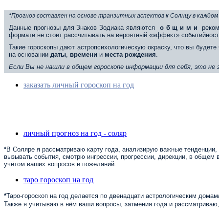
*
Прогноз составлен на основе транзитных аспектов к Солнцу в каждом
Данные прогнозы для Знаков Зодиака являются
о б щ и м и
реком
формате не стоит рассчитывать на вероятный «эффект» событийност
Такие гороскопы дают астропсихологическую окраску, что вы будете 
на основании
даты
,
времени
и
места
рождения
.
Если Вы не нашли в общем гороскопе информации для себя, это не
заказать личный гороскоп на год
______________________________________________________________
личный прогноз на год - соляр
*
В Соляре я рассматриваю карту года, анализирую важные тенденции, 
вызывать события, смотрю ингрессии, прогрессии, дирекции, в общем в
учётом ваших вопросов и пожеланий.
таро гороскоп на год
*
Таро-гороскоп на год делается по двенадцати астрологическим домам/
Также я учитываю в нём ваши вопросы, затмения года и рассматриваю,