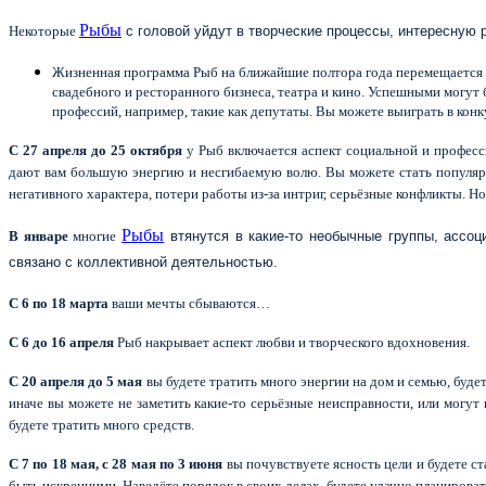
Рыбы
Некоторые
с головой уйдут в творческие процессы, интересную 
Жизненная программа Рыб на ближайшие полтора года перемещается в 
свадебного и ресторанного бизнеса, театра и кино. Успешными могут
профессий, например, такие как депутаты. Вы можете выиграть в конку
С 27 апреля до 25 октября
у Рыб включается аспект социальной и професси
дают вам большую энергию и несгибаемую волю. Вы можете стать популярн
негативного характера, потери работы из-за интриг, серьёзные конфликты. Но
Рыбы
В январе
многие
втянутся в какие-то необычные группы, ассоц
связано с коллективной деятельностью.
С 6 по 18 марта
ваши мечты сбываются…
С 6 до 16 апреля
Рыб накрывает аспект любви и творческого вдохновения.
С 20 апреля до 5 мая
вы будете тратить много энергии на дом и семью, будет
иначе вы можете не заметить какие-то серьёзные неисправности, или могут
будете тратить много средств.
С 7 по 18 мая, с 28 мая по 3 июня
вы почувствуете ясность цели и будете с
быть искренними. Наведёте порядок в своих делах, будете удачно планироват