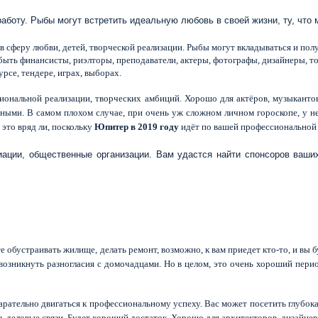
работу. Рыбы могут встретить идеальную любовь в своей жизни, ту, что
сферу любви, детей, творческой реализации. Рыбы могут вкладываться и получ
 быть финансисты, риэлторы, преподаватели, актеры, фотографы, дизайнеры, 
рсе, тендере, играх, выборах.
ональной реализации, творческих амбиций. Хорошо для актёров, музыкантов,
ыми. В самом плохом случае, при очень уж сложном личном гороскопе, у н
 это вряд ли, поскольку
Юпитер в 2019 году
идёт по вашей профессиональной 
иации, общественные организации. Вам удастся найти спонсоров ваши
е обустраивать жилище, делать ремонт, возможно, к вам приедет кто-то, и вы 
 возникнуть разногласия с домочадцами. Но в целом, это очень хороший пер
тарательно двигаться к профессиональному успеху. Вас может посетить глубок
ь деловые связи. Будет хороший достаток. Хорошо для архитекторов, дизайнер