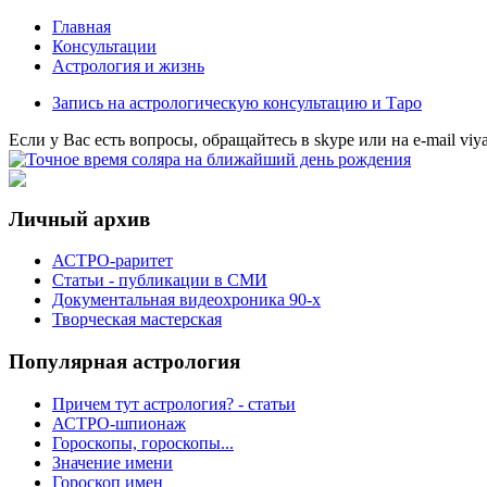
Главная
Консультации
Астрология и жизнь
Запись на астрологическую консультацию и Таро
Eсли у Вас есть вопросы, обращайтесь в
skype
или на
e-mail
viy
Личный архив
АСТРО-раритет
Cтатьи - публикации в СМИ
Документальная видеохроника 90-х
Творческая мастерская
Популярная астрология
Причем тут астрология? - статьи
АСТРО-шпионаж
Гороскопы, гороскопы...
Значение имени
Гороскоп имен