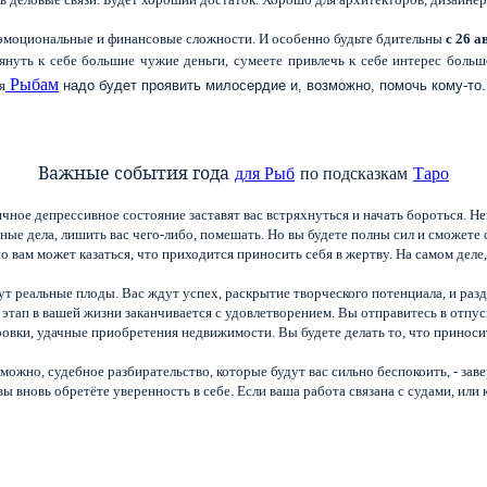
 эмоциональные и финансовые сложности. И особенно будьте бдительны
с 26 а
януть к себе большие чужие деньги, сумеете привлечь к себе интерес большо
Рыбам
я
надо будет проявить милосердие и, возможно, помочь кому-то.
Важные события года
по подсказкам
для Рыб
Таро
чное депрессивное состояние заставят вас встряхнуться и начать бороться. Н
ые дела, лишить вас чего-либо, помешать. Но вы будете полны сил и сможете с
но вам может казаться, что приходится приносить себя в жертву. На самом дел
т реальные плоды. Вас ждут успех, раскрытие творческого потенциала, и разд
о этап в вашей жизни заканчивается с удовлетворением. Вы отправитесь в отп
ровки, удачные приобретения недвижимости. Вы будете делать то, что приноси
можно, судебное разбирательство, которые будут вас сильно беспокоить, - зав
ы вновь обретёте уверенность в себе. Если ваша работа связана с судами, или
_________________________