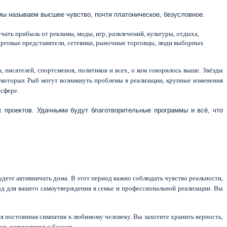
 мы называем высшее чувство, почти платоническое, безусловное.
ать прибыль от рекламы, моды, игр, развлечений, культуры, отдыха,
торговые представители, сетевики, рыночные торговцы, люди выборных
 писателей, спортсменов, политиков и всех, о ком говорилось выше. Звёзды
екоторых Рыб могут возникнуть проблемы в реализации, крупные изменения
сфере.
х проектов. Удачными будут благотворительные программы и всё, что
будете активничать дома. В этот период важно соблюдать чувство реальности,
иод для вашего самоутверждения в семье и профессиональной реализации. Вы
ая постоянная симпатия к любимому человеку. Вы захотите хранить верность,
ов, математиков и боссов.