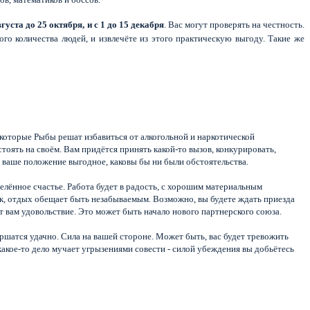
вгуста до 25 октября, и с 1 до 15 декабря
. Вас могут проверять на честность.
го количества людей, и извлечёте из этого практическую выгоду. Такие же
екоторые Рыбы решат избавиться от алкогольной и наркотической
тоять на своём. Вам придётся принять какой-то вызов, конкурировать,
е, ваше положение выгодное, каковы бы ни были обстоятельства.
елённое счастье. Работа будет в радость, с хорошим материальным
уск, отдых обещает быть незабываемым. Возможно, вы будете ждать приезда
т вам удовольствие. Это может быть начало нового партнерского союза.
ершатся удачно. Сила на вашей стороне. Может быть, вас будет тревожить
 какое-то дело мучает угрызениями совести - силой убеждения вы добьётесь