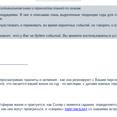
 зодиакальном знаке и транзитов планет по знакам.
ендациями. В них я описываю лишь выделенные тенденции года для л
и.
чувствовать и переживать во время вероятных событий, но говорить о 
 значит, что у Вас не будет событий. Вы можете воспользоваться усл
________________
просматриваю транзиты и затмения - как они резонируют с Вашим персо
сё, что касается вашей жизни на год - по месяцам, с датами важных пер
сферам жизни и трактуется, как Соляр с момента гадания, определяется
таро расклад
 как они могут проиграться, и
«
сверяю
»
со знаниями астро