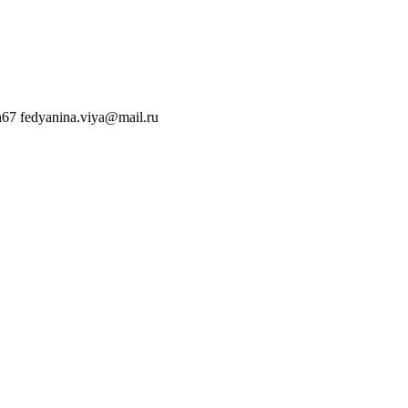
a67
fedyanina.viya@mail.ru