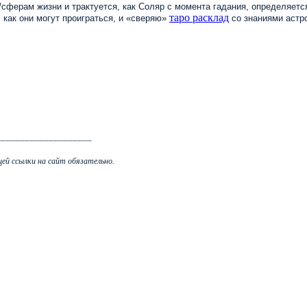
сферам жизни и трактуется, как Соляр с момента гадания, определяется
таро расклад
 как они могут проиграться, и
«
сверяю
»
со знаниями астро
____________________
ей ссылки на сайт обязательно.