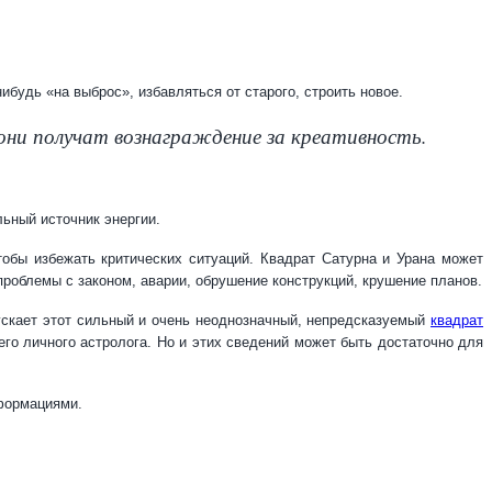
будь «на выброс», избавляться от старого, строить новое.
 они получат вознаграждение за креативность.
льный источник энергии.
тобы избежать критических ситуаций. Квадрат Сатурна и Урана может
проблемы с законом, аварии, обрушение конструкций, крушение планов.
пускает этот сильный и очень неоднозначный, непредсказуемый
квадрат
го личного астролога. Но и этих сведений может быть достаточно для
сформациями.