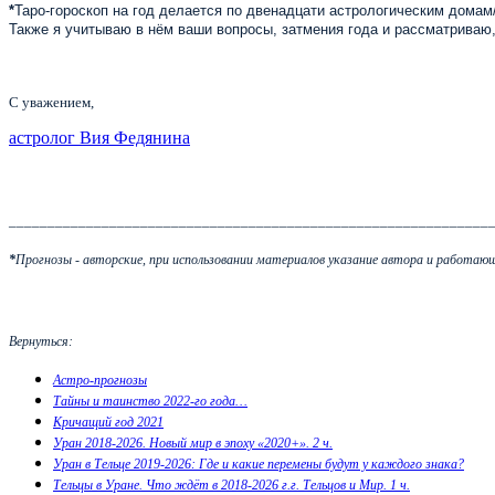
*
Таро-гороскоп на год делается по двенадцати астрологическим домам/
Также я учитываю в нём ваши вопросы, затмения года и рассматриваю,
С уважением,
астролог Вия Федянина
______________________________________________________________
*
Прогнозы - авторские, при использовании материалов указание автора и работающ
Вернуться:
Астро-прогнозы
Тайны и таинство 2022-го года…
Кричащий год 2021
Уран 2018-2026. Новый мир в эпоху «2020+». 2 ч.
Уран в Тельце 2019-2026: Где и какие перемены будут у каждого знака?
Тельцы в Уране. Что ждёт в 2018-2026 г.г. Тельцов и Мир. 1 ч.