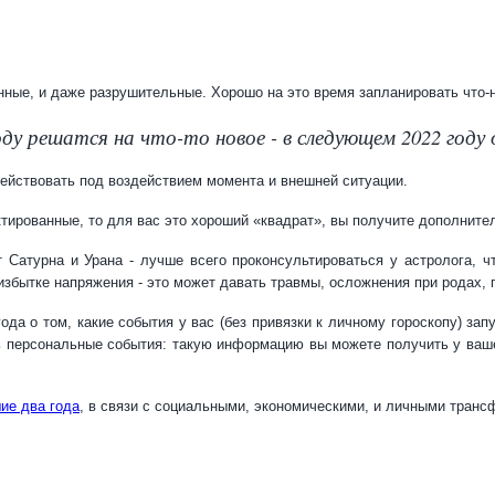
ные, и даже разрушительные. Хорошо на это время запланировать что-ни
ду решатся на что-то новое - в следующем 2022 году
действовать под воздействием момента и внешней ситуации.
тированные, то для вас это хороший «квадрат», вы получите дополните
 Сатурна и Урана - лучше всего проконсультироваться у астролога, ч
избытке напряжения - это может давать травмы, осложнения при родах, 
да о том, какие события у вас (без привязки к личному гороскопу) за
ь персональные события: такую информацию вы можете получить у ваше
ие два года
, в связи с социальными, экономическими, и личными тран