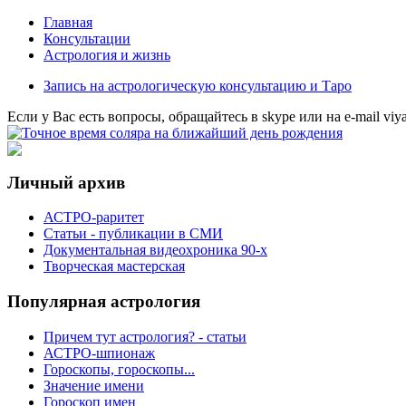
Главная
Консультации
Астрология и жизнь
Запись на астрологическую консультацию и Таро
Eсли у Вас есть вопросы, обращайтесь в
skype
или на
e-mail
viy
Личный архив
АСТРО-раритет
Cтатьи - публикации в СМИ
Документальная видеохроника 90-х
Творческая мастерская
Популярная астрология
Причем тут астрология? - статьи
АСТРО-шпионаж
Гороскопы, гороскопы...
Значение имени
Гороскоп имен