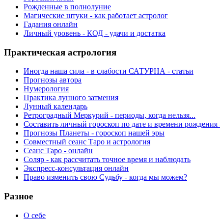
Рожденные в полнолуние
Магические штуки - как работает астролог
Гадания онлайн
Личный уровень - КОД - удачи и достатка
Практическая астрология
Иногда наша сила - в слабости САТУРНА - статьи
Прогнозы автора
Нумерология
Практика лунного затмения
Лунный календарь
Ретроградный Меркурий - периоды, когда нельзя...
Составить личный гороскоп по дате и времени рождения 
Прогнозы Планеты - гороскоп нашей эры
Совместный сеанс Таро и астрология
Сеанс Таро - онлайн
Соляр - как рассчитать точное время и наблюдать
Экспресс-консультация онлайн
Право изменить свою Судьбу - когда мы можем?
Разное
О себе