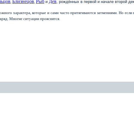
льцов
Близнецов
Рыб
Дев
,
,
и
, рождённых в первой и начале второй дек
жного характера, которые и сами часто притягиваются затмениями. Но если в
 заряд. Многие ситуации прояснятся.