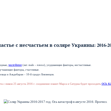
астье с несчастьем в соляре Украины: 2016-2
малефики
редные,
(лат.
male
– плохо), ухудшающие факторы, несчастливые.
лучшающие факторы, счастливые.
ельца и Альдебаран – 10-й градус Близнецов.
ось к
ста с пиком 25 августа 2016 г. соединение планет Марса и Сатурна будет проходить