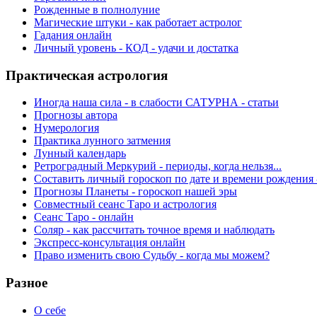
Рожденные в полнолуние
Магические штуки - как работает астролог
Гадания онлайн
Личный уровень - КОД - удачи и достатка
Практическая астрология
Иногда наша сила - в слабости САТУРНА - статьи
Прогнозы автора
Нумерология
Практика лунного затмения
Лунный календарь
Ретроградный Меркурий - периоды, когда нельзя...
Составить личный гороскоп по дате и времени рождения 
Прогнозы Планеты - гороскоп нашей эры
Совместный сеанс Таро и астрология
Сеанс Таро - онлайн
Соляр - как рассчитать точное время и наблюдать
Экспресс-консультация онлайн
Право изменить свою Судьбу - когда мы можем?
Разное
О себе