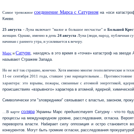
соединение Марса с Сатурном
Самое тревожное
на «оси катастроф
Киеве.
25 августа
- Луна включает "малое и большое несчастье" и
Большой Крес
женщин. Однако, именно в день
24 августа
Луна (люди, народ, публичная с
начиная с раннего утра, и усиливается к вечеру.
Сатурн
Марс
и
, находясь в это время в «точке» катастроф на звезде
называют Стражем Запада.
Но не всё так страшно, конечно. Хотя именно многие геополитические и те
11-ое сентября 2011 года, ставшее уже нарицательным… Противостояние
характера: это взрывы, пожары, связанные с атомной энергетикой, ядер
происшествиях «взрывного» характера в атомной, ядерной, химичес
Символически эти "зловредники" связывают с властью, законом, пр
соляра
…В карте
Украины Марс
предшествует
Сатурну - что-то буд
процессы на международном уровне, расследования, огласка. Вероятн
переворота власти. Набирает силу оппозиция и остро становится в
конкурентов. Могут быть громкие огласки, расследования прокуратуро