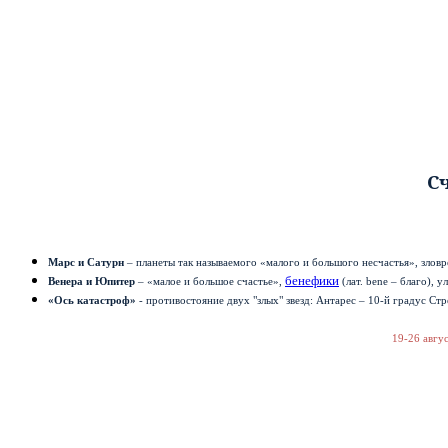
Сч
Марс и Сатурн
– планеты так называемого «малого и большого несчастья», злов
бенефики
Венера и Юпитер
– «малое и большое счастье»,
(лат.
bene
– благо), у
«Ось катастроф»
- противостояние двух "злых" звезд: Антарес – 10-й градус Стр
19-26 авгу