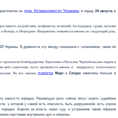
день Независимости Украины
рактически на
и парад
24 августа
в
ссивного воздействия, конфликтов, волнений, беспорядков, травм, насилия
у и Венере, и Меркурию. Напряжение появляется именно на следующий день,
017
Украины. В древности эту звезду связывали с сатанизмом, также её
роф» произошли бомбардировка Хиросимы и Нагасаки, Чернобыльская авария и
ими-либо планетами, часто проявляется именно в инцидентах техногенного
планеты
трясения. Но вот именно
Марс
и
Сатурн
замечены больше в
ми.
оть какого-то порядка. Решающую роль сейчас могут играть судебные
ти, у которой у самой есть опасность быть разрушенной, есть угроза
 порядке. Борьба за власть через суд, и устранение таким образом
 министерствами внутренних дел и обороны.