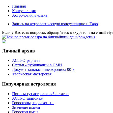
Главная
Консультации
Астрология и жизнь
Запись на астрологическую консультацию и Таро
Eсли у Вас есть вопросы, обращайтесь в
skype
или на
e-mail
viy
Личный архив
АСТРО-раритет
Cтатьи - публикации в СМИ
Документальная видеохроника 90-х
Творческая мастерская
Популярная астрология
Причем тут астрология? - статьи
АСТРО-шпионаж
Гороскопы, гороскопы...
Значение имени
Гороскоп имен