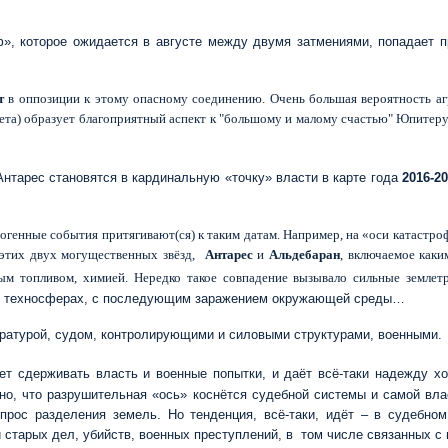
», которое ожидается в августе между двумя затмениями, попадает п
т
в оппозиции к этому опасному соединению. Очень большая вероятность агре
уета) образует благоприятный аспект к "большому и малому счастью" Юпитер
 Антарес становятся в кардинальную «точку» власти в карте года
2016-2
хногенные события притягивают(ся) к таким датам. Например, на «оси катаст
 этих двух могущественных звёзд,
Антарес
и
Альдебаран
, включаемое как
ным топливом, химией. Нередко такое совпадение вызывало сильные земле
кой техносферах, с последующим заражением окружающей среды…
окуратурой, судом, контролирующими и силовыми структурами, военны
ет сдерживать власть и военные попытки, и даёт всё-таки надежду х
о, что разрушительная «ось» коснётся судебной системы и самой влас
опрос разделения земель. Но тенденция, всё-таки, идёт – в судебном
й старых дел, убийств, военных преступлений, в том числе связанных с