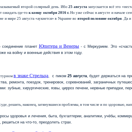
к называемый второй солярный день. Ибо
25 августа
запускается всё это «нес
т ожидать где-то
к концу октября
2016 г.
Но уже сейчас в августе и начале сен
не и мире 25 августа «аукнется» в Украине во
второй
половине октября
. Да 
Юпитера и Венеры
о соединение планет
- с Меркурием. Это «счасть
хоже на войну и военные действия в этом году.
в знаке Cтрельца
Сатурном
, с пиком
25 августа
, будет держаться на п
тва, ремонта, поездок, тренировок, соревнований, заграничных путешес
ями: зубные, хирургические, язвы, цирроз печени, нервные припадки, п
и суде, решить, наконец, затянувшиеся проблемы, в том числе и по здоровью, 
росы здоровья и лечения, быта, бухгалтерии, аналитики, учёбы, коммерц
, решиться на что-то, преодолеть страх.