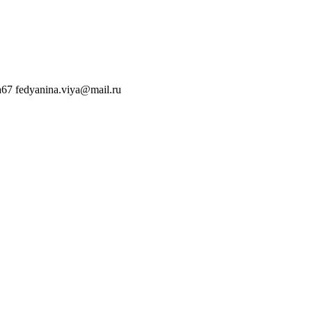
a67
fedyanina.viya@mail.ru