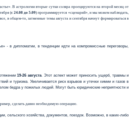
частье». В астрологии вторые сутки соляра проецируются на второй месяц от
тября (
с 24.08 до 5.09
) программируется «сценарий», и мы можем наблюдать,
и все, в общем-то, затменные темы августа и сентября начнут формироваться в
е» - в дипломатии, в тенденции идти на компромиссные переговоры,
ротяжении
19-26 августа
. Этот аспект может приносить ущерб, травмы и
твий и туризма. Увеличивается риск взрывов и утечки химии и газов в
ерелом бедра у пожилых людей. Могут быть юридические неприятности и
например, сделать давно необходимую операцию.
ии, сельского хозяйства, документов, поездок. Возможно, в каких-либо