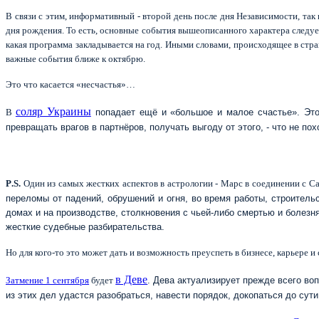
В связи с этим, информативный - второй день после дня Независимости, та
дня рождения. То есть, основные события вышеописанного характера следуе
какая программа закладывается на год. Иными словами, происходящее в стра
важные события ближе к октябрю.
Это что касается «несчастья»…
соляр Украины
В
попадает ещё и «большое и малое счастье». Эт
превращать врагов в партнёров, получать выгоду от этого, - что не по
P
.
S
.
Один из самых жестких аспектов в астрологии - Марс в соединении с 
переломы от падений, обрушений и огня, во время работы, строительс
домах и на производстве, столкновения с чьей-либо смертью и болезн
жесткие судебные разбирательства.
Но для кого-то это может дать и возможность преуспеть в бизнесе, карьере 
в Деве
Затмение 1 сентября
будет
. Дева актуализирует прежде всего воп
из этих дел удастся разобраться, навести порядок, докопаться до сути