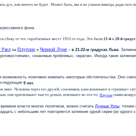
ать дух, или ничего не будет. Может быть, мы и не узнаем никогда, ради чего в
 агрессивного фона.
ится сбоку от тех «проблемных мест» 1952-го года. Это были
21-й
и
28-й граду
 Узел
Плутоне
Черной Луне
на
и
–
в 21-22-м градусах Льва
. Затмен
противостояние», «знакомые проблемы», «врагов». Иногда такие затмения
я возможность позитивно изменить некоторые обстоятельства. Оно сов
 последующие
9 лет.
 лжи». Человека через его друзей, союзников, клан вовлекают в «грязные» си
ым, они притягивают чьи-то деньги, втягивают во что-то.
символизирует
Плутон
 времени власти многих политиков, можно считать
Лунные Узлы
, точнее
надцать с небольшим лет повторяется затмение одной серии (из одного 