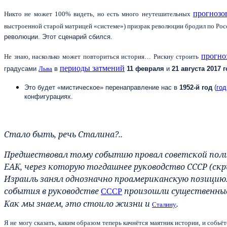
прогнозо
Никто не может 100% видеть, но есть много неутешительных
выстроенной старой матрицей «системе») призрак революции бродил по Ро
революции. Этот сценарий сбился.
прогно
Не знаю, насколько может повториться история… Рискну строить
периоды затмений
градусами
Льва
в
11 февраля
и
21 августа 2017 
Это будет «мистическое» перенаправление нас в
1952-й год
(
год
конфигурациях.
Стало быть, речь Сталина?..
Предшествовал тому событию провал советской полит
ЕАК, через которую тогдашнее руководство СССР (скр
Израиль занял однозначно проамериканскую позицию.
события в руководстве
произошли существенные 
СССР
Как мы знаем, это стоило жизни и
.
Сталину
Я не могу сказать, каким образом теперь качнётся маятник истории, и собьёт