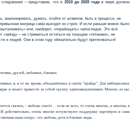
и следования – представим, что
с 2010 до 2020 года
в мире должно
ь, анализировать, думать, отойти от штампов, быть в процессе, не
т, привычная матрица сам̀а выходит из строя. И если раньше можно было
 «выталкивать» или, наоборот, «порабощать» напоследок. Это всё
т «звёзд» – не стремиться остаться на тонущем «титанике», не
ти и людей. Они в этом году обязательно будут притягиваться!
ективы, друзей, любимых, близких.
тивных и, в то же время, объединённых в своём "прайде". Для амбициозных
нь ярко и может привести за собой группу единомышленников. Многих из нас
хочется сказать, - любовь спасёт… если не всех, то очень многих, и многим, в
. И действительно, очень многие почувствуют поддержку партнёров и сами
ственная наша опора - это любовь, дети и близкие люди…