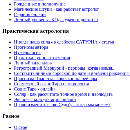
Рожденные в полнолуние
Магические штуки - как работает астролог
Гадания онлайн
Личный уровень - КОД - удачи и достатка
Практическая астрология
Иногда наша сила - в слабости САТУРНА - статьи
Прогнозы автора
Нумерология
Практика лунного затмения
Лунный календарь
Ретроградный Меркурий - периоды, когда нельзя...
Составить личный гороскоп по дате и времени рождения 
Прогнозы Планеты - гороскоп нашей эры
Совместный сеанс Таро и астрология
Сеанс Таро - онлайн
Соляр - как рассчитать точное время и наблюдать
Экспресс-консультация онлайн
Право изменить свою Судьбу - когда мы можем?
Разное
О себе