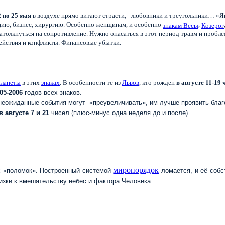
2 по 25 мая
в воздухе прямо витают страсти, - любовники и треугольники… «Я
цию, бизнес, хирургию. Особенно женщинам, и особенно
,
знакам Весы
Козерог
 натолкнуться на сопротивление. Нужно опасаться в этот период травм и пробл
йствия и конфликты. Финансовые убытки.
планеты
в этих
знаках
. В особенности те из
Львов
, кто рожден
в августе 11-19 
005-2006
годов всех знаков.
неожиданные события могут «преувеличивать», им лучше проявить благо
в августе 7 и 21
чисел (плюс-минус одна неделя до и после).
миропорядок
их «поломок». Построенный системой
ломается, и её собс
лизки к вмешательству небес и фактора Человека.