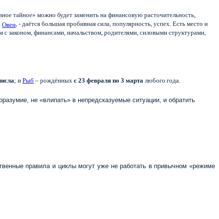
вное тайное» можно будет заменить на финансовую расточительность,
,
, - даётся большая пробивная сила, популярность, успех. Есть место и
Овен
ем с законом, финансами, начальством, родителями, силовыми структурами,
числа
; и
Рыб
– рождённых
с 23
февраля по 3 марта
любого года.
разумие, не «влипать» в непредсказуемые ситуации, и обратить
твенные правила и циклы могут уже не работать в привычном «режиме