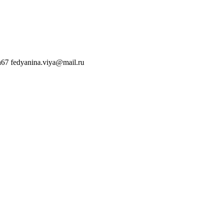
a67
fedyanina.viya@mail.ru