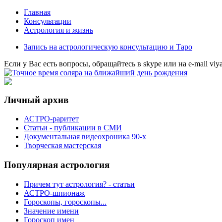
Главная
Консультации
Астрология и жизнь
Запись на астрологическую консультацию и Таро
Eсли у Вас есть вопросы, обращайтесь в
skype
или на
e-mail
viy
Личный архив
АСТРО-раритет
Cтатьи - публикации в СМИ
Документальная видеохроника 90-х
Творческая мастерская
Популярная астрология
Причем тут астрология? - статьи
АСТРО-шпионаж
Гороскопы, гороскопы...
Значение имени
Гороскоп имен