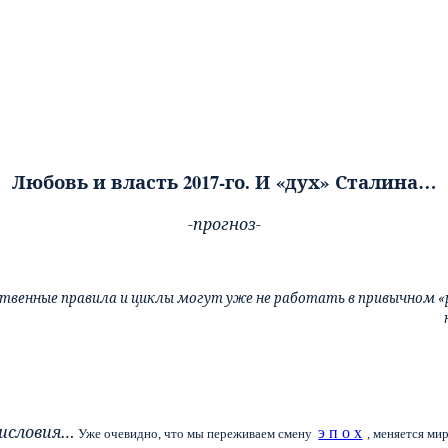
Любовь и власть 2017-го. И
«
дух
»
Сталина…
-прогноз-
твенные правила и циклы могут уже не работать в привычном «р
исловия…
э п о х
Уже очевидно, что мы переживаем смену
, меняется ми