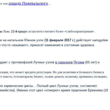
лошади Пржевальского
се эти
…
сы
Льва.
22-й градус
астрологи считают более «слабохарактерным».
ие на натальном Южном узле (
11 февраля 2017 г.
) действует наподобие
 что-то «изымают», приносят изменения в состояние здоровья.
падает с противофазой Лунных узлов
в гороскопе
Путина
(65 лет) и
туации, что может вредить репутации. Но для политики и большого бизнеса
 власть, тоталитаризм, бизнес, чужие деньги, политику, криминал, полицию,
 их кармические циклы... Полный цикл Лунных узлов, составляет
семейства). Именно этот цикл «отмерил» время правления Брежнева (18