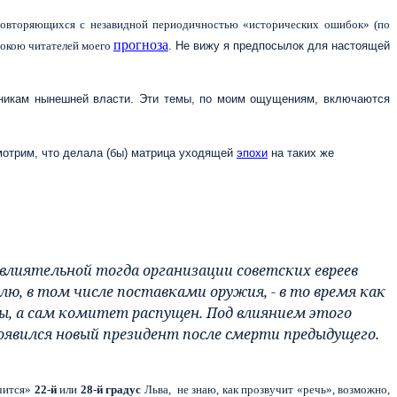
е повторяющихся с незавидной периодичностью «исторических ошибок» (по
прогноза
покою читателей моего
. Не вижу я предпосылок для настоящей
нникам нынешней власти. Эти темы, по моим ощущениям, включаются
смотрим, что делала (бы) матрица уходящей
эпохи
на таких же
влиятельной тогда организации советских евреев
ю, в том числе поставками оружия, - в то время как
ы, а сам комитет распущен. Под влиянием этого
оявился новый президент после смерти предыдущего.
учится»
22-й
или
28-й градус
Льва, не знаю, как прозвучит «речь», возможно,