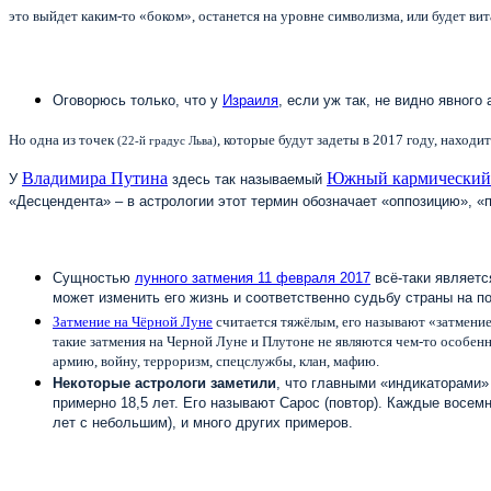
это выйдет каким-то «боком», останется на уровне символизма, или будет вит
Оговорюсь только, что у
Израиля
, если уж так, не видно явного
Но одна из точек
, которые будут задеты в 2017 году, наход
(22-й градус Льва)
Владимира Путина
Южный кармический
У
здесь так называемый
«Десцендента» – в астрологии этот термин обозначает «оппозицию», «
Сущностью
лунного затмения 11 февраля 2017
всё-таки являетс
может изменить его жизнь и соответственно судьбу страны на
Затмение на Чёрной Луне
считается тяжёлым, его называют «затмением
такие затмения на Черной Луне и Плутоне не являются чем-то особенн
армию, войну, терроризм, спецслужбы, клан, мафию.
Некоторые астрологи заметили
, что главными «индикаторами»
примерно 18,5 лет. Его называют Сарос (повтор). Каждые восем
лет с небольшим), и много других примеров.