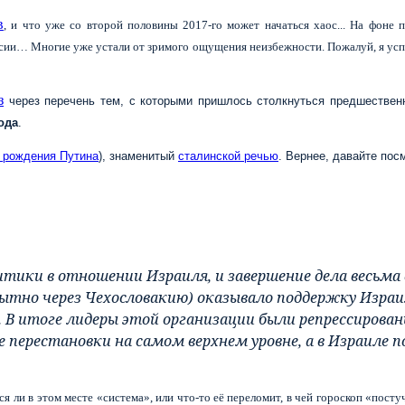
в
, и что уже со второй половины 2017-го может начаться хаос... На фон
ссии… Многие уже устали от зримого ощущения неизбежности. Пожалуй, я ус
з
через перечень тем, с которыми пришлось столкнуться предшестве
года
.
 рождения Путина
), знаменитый
сталинской речью
. Вернее, давайте по
ики в отношении Израиля, и завершение дела весьма 
ытно через Чехословакию) оказывало поддержку Израил
 В итоге лидеры этой организации были репрессирован
перестановки на самом верхнем уровне, а в Израиле п
ся ли в этом месте «система», или что-то её переломит, в чей гороскоп «пост