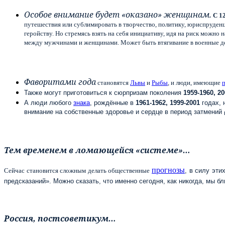
Особое внимание будет «оказано» женщинам.
С 1
путешествия или сублимировать в творчество, политику, юриспруден
геройству. Но стремясь взять на себя инициативу, идя на риск можно
между мужчинами и женщинами. Может быть втягивание в военные де
Фаворитами года
становятся
Львы
и
Рыбы
, и люди, имеющие
Также могут приготовиться к сюрпризам поколения
1959-1960, 2
А люди любого
знака
, рождённые в
1961-1962, 1999-2001
годах, 
внимание на собственные здоровье и сердце в период затмений
Тем временем в ломающейся «системе»…
прогнозы
Сейчас становится сложным делать общественные
, в силу эт
предсказаний». Можно сказать, что именно сегодня, как никогда, мы б
Россия, постсоветикум…