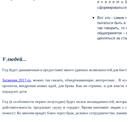
я ч е л е т и 
сформироваться 
Вот это - самое 
пытаться быть в 
так говорить, то
общепринятое – н
цепляться за ст
У людей…
Год будет динамичным и предоставит много удачных возможностей для быс
Затмения 2017-го
, можно так сказ
ать, обнадёживающие, интересные... В ос
проектов, внедрения новых идей, для брака. Как ни странно, и для власти
порадуют дети.
Год (в особенности первое полугодие) будет полон неожиданностей, котор
действительности, предложат «руку и сердце». Время
напомнит людям о с
помогут. Ко многим придёт благо через брак, деловое сотрудничество, взаи