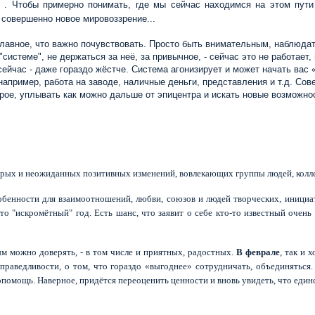
й
. Чтобы примерно понимать, где мы сейчас находимся на этом пут
совершенно новое мировоззрение...
главное, что важно почувствовать. Просто быть внимательным, наблюдат
"системе", не держаться за неё, за привычное, - сейчас это не работае
 сейчас - даже гораздо жёстче. Система агонизирует и может начать вас
апример, работа на заводе, наличные деньги, представления и т.д. Сове
арое, уплывать как можно дальше от эпицентра и искать новые возможнос
трых и неожиданных позитивных изменений, вовлекающих группы людей, колл
обенности для взаимоотношений, любви, союзов и людей творческих, инициа
 это "искромётный" год. Есть шанс, что заявит о себе кто-то известный оче
ым можно доверять, - в том числе и приятных, радостных.
В феврале
, так и 
праведливости, о том, что гораздо «выгоднее» сотрудничать, объединяться
мопомощь. Наверное, придётся переоценить ценности и вновь увидеть, что един