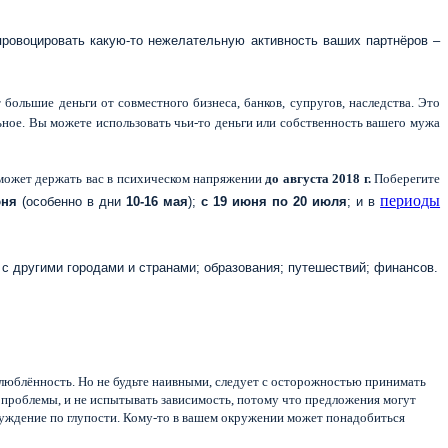
провоцировать какую-то нежелательную активность ваших партнёров –
большие деньги от совместного бизнеса, банков, супругов, наследства. Это
ьное. Вы можете использовать чьи-то деньги или собственность вашего мужа
о может держать вас в психическом напряжении
до августа 2018 г.
Поберегите
периоды
юня
(особенно в дни
10-16 мая
);
с 19 июня по 20 июля
; и в
с другими городами и странами; образования; путешествий; финансов.
 влюблённость. Но не будьте наивными, следует с осторожностью принимать
 проблемы, и не испытывать зависимость, потому что предложения могут
блуждение по глупости. Кому-то в вашем окружении может понадобиться