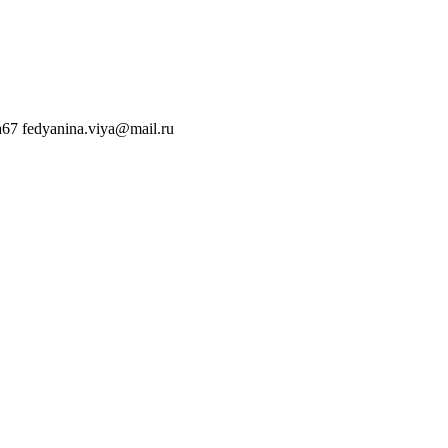
a67
fedyanina.viya@mail.ru