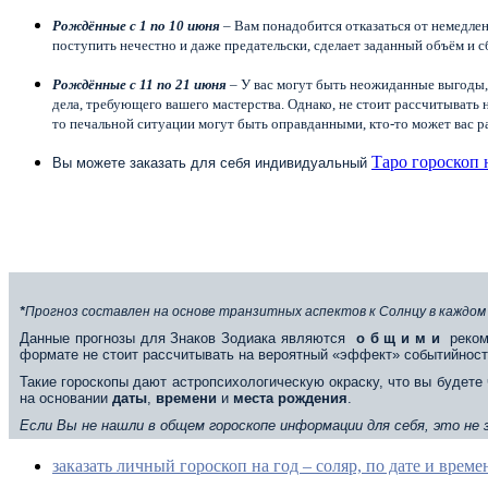
Рождённые с 1 по 10 июня
– Вам понадобится отказаться от немедле
поступить нечестно и даже предательски, сделает заданный объём и с
Рождённые с 11 по 21 июня
– У вас могут быть неожиданные выгоды, 
дела, требующего вашего мастерства. Однако, не стоит рассчитывать
то печальной ситуации могут быть оправданными, кто-то может вас ра
Таро гороскоп 
Вы можете заказать для себя индивидуальный
*
Прогноз составлен на основе транзитных аспектов к Солнцу в каждом
Данные прогнозы для Знаков Зодиака являются
о б щ и м и
реком
формате не стоит рассчитывать на вероятный «эффект» событийност
Такие гороскопы дают астропсихологическую окраску, что вы будете 
на основании
даты
,
времени
и
места
рождения
.
Если Вы не нашли в общем гороскопе информации для себя, это не
заказать личный гороскоп на год – соляр, по дате и врем