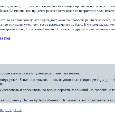
нных действий, осторожно и взвешенно, без эмоций проанализировать непоня
бежит. Возможно, вам придётся расследовать какое-то неприятное дело, искать
кто-то из прошлого может отдать долг, какая-то проблема решится в последн
 на что-то «незаслуженное», сверх выгоды может не быть. В худшем случае, ж
зочаровать или уйти из вашей жизни. Но у вас есть другие хорошие возможнос
на год
_________________________
 зодиакальном знаке и транзитов планет по знакам.
ендациями. В них я описываю лишь выделенные тенденции года для л
и.
чувствовать и переживать во время вероятных событий, но говорить о 
 значит, что у Вас не будет событий. Вы можете воспользоваться усл
ени рождения