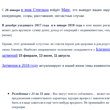
в знак Стрельца
Марс
С
26 января
войдёт
, это выведет ваших окр
конкуренцию, ссоры, расставания, несчастные случаи.
В декабре уходящего 2017 года и в январе 2018 года
в зоне ваших риско
может дать крупную сумму денег, доход от операций с недвижимостью, «под
(жены).
Однако, этот денежный «сгусток» не совсем хорош для здоровья и для родс
Близнец
своих близких. Наиболее напряженное положение складывается у
затмений
15 февраля, 13 июля, 11 августа
.
Затмения в 2018 году
актуализируют в вашей жизни темы взаимоотно
Рождённые с 21 по 31 мая
– Вас могут чем-то соблазнять… может поя
предложения сомнительного характера, идущие вразрез с законом ил
быть и в виде алкоголя и ещё чего-нибудь вредного. Не принимайте н
операция.