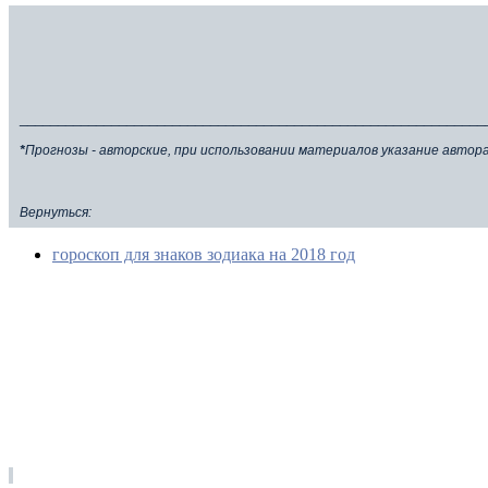
_____________________________________________________________
*
Прогнозы - авторские, при использовании материалов указание автор
Вернуться:
гороскоп для знаков зодиака на 2018 год