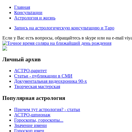
Главная
Консультации
Астрология и жизнь
Запись на астрологическую консультацию и Таро
Eсли у Вас есть вопросы, обращайтесь в
skype
или на
e-mail
viy
Личный архив
АСТРО-раритет
Cтатьи - публикации в СМИ
Документальная видеохроника 90-х
Творческая мастерская
Популярная астрология
Причем тут астрология? - статьи
АСТРО-шпионаж
Гороскопы, гороскопы...
Значение имени
Гороскоп имен