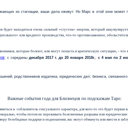
ужающих из стагнации, ваши дела оживут. Но Марс в этой зоне может 
в будет находиться очень сильный «сгусток» энергии, который аккумулирует 
польного» или вредного производства, что-то противозаконное, обольстител
твенников, которые болеют, или могут попасть в критическую ситуацию, - чт
ов
: с середины
декабря 2017 г. до 20 января 2018
г.
;
с 4 мая по 2 и
шений; родственников издалека; юридических дел; бизнеса, связанного 
Важные события года для Близнецов по подсказкам Таро:
виться и соблазнитель сексуального характера, для кого-то это будет первая
и моралью, чтобы потом не переживать болезненные разрывы или юридические
а веру безобидные подарки и подношения, вас могут обмануть или ввести в за