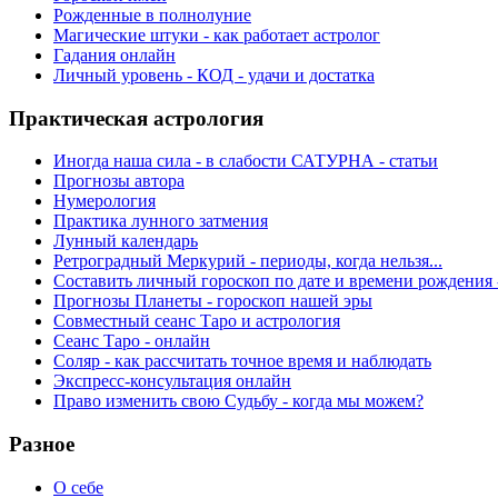
Рожденные в полнолуние
Магические штуки - как работает астролог
Гадания онлайн
Личный уровень - КОД - удачи и достатка
Практическая астрология
Иногда наша сила - в слабости САТУРНА - статьи
Прогнозы автора
Нумерология
Практика лунного затмения
Лунный календарь
Ретроградный Меркурий - периоды, когда нельзя...
Составить личный гороскоп по дате и времени рождения 
Прогнозы Планеты - гороскоп нашей эры
Совместный сеанс Таро и астрология
Сеанс Таро - онлайн
Соляр - как рассчитать точное время и наблюдать
Экспресс-консультация онлайн
Право изменить свою Судьбу - когда мы можем?
Разное
О себе