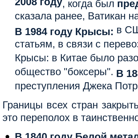
2008 году
, когда был
пре
сказала ранее, Ватикан н
в СШ
В 1984 году Крысы:
статьям, в связи с перево
Крысы: в Китае было раз
общество "боксеры".
В 1
преступления Джека Потр
Границы всех стран закрыты
это переполох в таинственн
В 1840 году Белой мет