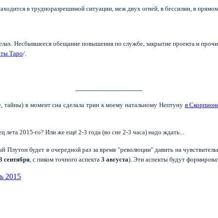
находится в трудноразрешимой ситуации, меж двух огней, в бессилии, в прямо
делах. Несбывшееся обещание повышения по службе, закрытие проекта и прочи
рты Таро
/.
_______________________
е, тайны) в момент сна сделала трин к моему натальному Нептуну
в Скорпион
ц лета 2015-го? Или же ещё 2-3 года (во сне 2-3 часа) надо ждать...
ый Плутон будет в очередной раз за время "революции" давить на чувствитель
3
сентября
, с пиком точного аспекта
3 августа
). Эти аспекты будут формирова
ь 2015