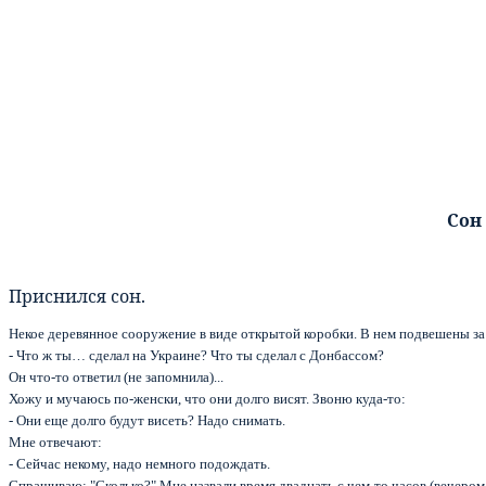
Сон
Приснился сон.
Некое деревянное сооружение в виде открытой коробки. В нем подвешены за 
- Что ж ты… сделал на Украине? Что ты сделал с Донбассом?
Он что-то ответил (не запомнила)...
Хожу и мучаюсь по-женски, что они долго висят. Звоню куда-то:
- Они еще долго будут висеть? Надо снимать.
Мне отвечают:
- Сейчас некому, надо немного подождать.
Спрашиваю: "Сколько?" Мне назвали время двадцать с чем-то часов (вечером п