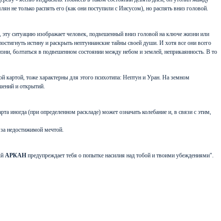
н не только распять его (как они поступили с Иисусом), но распять вниз головой.
, эту ситуацию изображает человек, подвешенный вниз головой на ключе жизни или
остигнуть истину и раскрыть нептунианские тайны своей души. И хотя все они всего
изни, болтаться в подвешенном состоянии между небом и землей, неприкаянность. В то
той картой, тоже характерны для этого психотипа: Нептун и Уран. На земном
шений и открытий.
а иногда (при определенном раскладе) может означать колебание и, в связи с этим,
 за недостижимой мечтой.
ый
АРКАН
предупреждает тебя о попытке насилия над тобой и твоими убеждениями".