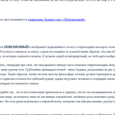
ясно прослеживается
символика Аркана таро «Повешенный»
.
тся
ПОВЕШЕННЫЙ
и изображает подвешенного за ногу к перекладине молодого челов
О
согнута и закинута за левую, а руки он соединил за головой таким образом, что они о
, из которых сыплются монеты. (Согласно одной из интерпретаций, на этой карте изобр
тею
, утверждая при этом, что находящиеся наверху ноги означают спиритализацию ни
 ниже уровня тела. Срубленные двенадцать ветвей - знаки Зодиака, разделенные на дв
сия. Таким образом, чтобы постичь высоты философии, человек должен перевернуть пр
го единства и близости к небесной родине, карма погружает человека в созерцание жизн
 которым он стремится слиться.
подобно сну - но та бессознательная причастность к единому, что во сне воспринимаетс
атки мира, он является лишь их пассивным отражателем: активную роль исполняет душа
трогает. Но если душа включилась в мировой поток, которому она обязана жизнью, разуму 
удрости, постигаемой в экстатическом состоянии, пригвоздил себя копьем к Мировому Д