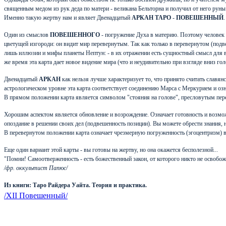
священным медом из рук деда по матери - великана Бельторна и получил от него руны 
Именно такую жертву нам и являет Двенадцатый
АРКАН ТАРО
-
ПОВЕШЕННЫЙ
.
Один из смыслов
ПОВЕШЕННОГО
- погружение Духа в материю. Поэтому человек 
цветущей изгороди: он видит мир перевернутым. Так как только в перевернутом (подв
лишь иллюзии и мифы планеты Нептун: - в их отражении есть сущностный смысл для 
же время эта карта дает новое видение мира (что и неудивительно при взгляде вниз гол
Двенадцатый
АРКАН
как нельзя лучше характеризует то, что принято считать славян
астрологическом уровне эта карта соответствует соединению Марса с Меркурием и оз
В прямом положении карта является символом "стояния на голове", пресловутым пер
Хорошим аспектом является обновление и возрождение. Означает готовность и возможн
опоздание в решении своих дел (подвешенность позиции). Вы можете обрести знания, н
В перевернутом положении карта означает чрезмерную погруженность (эгоцентризм) в
Еще один вариант этой карты - вы готовы на жертву, но она окажется бесполезной...
"Помни! Самоотверженность - есть божественный закон, от которого никто не освобож
/фр. оккультист Папюс/
Из книги: Таро Райдера Уайта. Теория и практика.
/XII Повешенный/