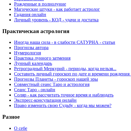
Рожденные в полнолуние
Магические штуки - как работает астролог
Гадания онлайн
Личный уровень - КОД - удачи и достатка
Практическая астрология
Иногда наша сила - в слабости САТУРНА - статьи
Прогнозы автора
Нумерология
Практика лунного затмения
Лунный календарь
Ретроградный Меркурий - периоды, когда нельзя...
Составить личный гороскоп по дате и времени рождения 
Прогнозы Планеты - гороскоп нашей эры
Совместный сеанс Таро и астрология
Сеанс Таро - онлайн
Соляр - как рассчитать точное время и наблюдать
Экспресс-консультация онлайн
Право изменить свою Судьбу - когда мы можем?
Разное
О себе