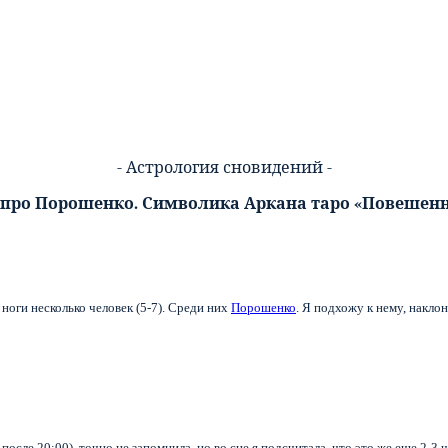
- Астрология сновидений -
 про Порошенко. Символика Аркана таро «Повешен
ноги несколько человек (5-7). Среди них
Порошенко
. Я подхожу к нему, накло
осле 20:00), точно не запомнила, но во сне я подсчитала, что это же еще 2-3 