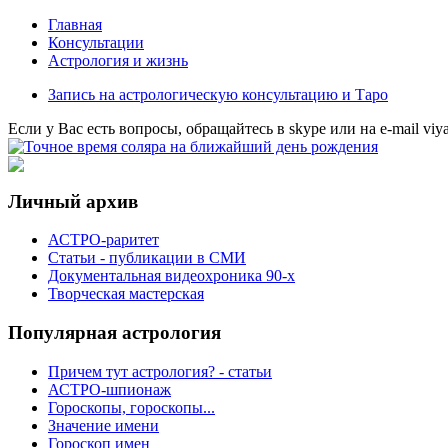
Главная
Консультации
Астрология и жизнь
Запись на астрологическую консультацию и Таро
Eсли у Вас есть вопросы, обращайтесь в
skype
или на
e-mail
viy
Личный архив
АСТРО-раритет
Cтатьи - публикации в СМИ
Документальная видеохроника 90-х
Творческая мастерская
Популярная астрология
Причем тут астрология? - статьи
АСТРО-шпионаж
Гороскопы, гороскопы...
Значение имени
Гороскоп имен