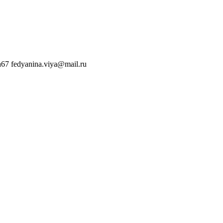
a67
fedyanina.viya@mail.ru