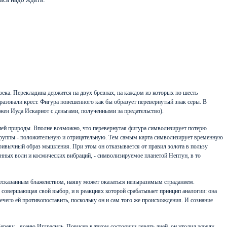
ека. Перекладина держится на двух бревнах, на каждом из которых по шесть
бразовали крест. Фигура повешенного как бы образует перевернутый знак серы. В
ажен Иуда Искариот с деньгами, полученными за предательство).
зшей природы. Вполне возможно, что перевернутая фигура символизирует потерю
е группы - положительную и отрицательную. Тем самым карта символизирует временную
ивычный образ мышления. При этом он отказывается от правил золота в пользу
енных волн и космических вибраций, - символизируемое планетой Нептун, в то
я несказанным блаженством, наяву может оказаться невыразимым страданием.
, совершающая свой выбор, и в реакциях которой срабатывает принцип аналогии: она
нечего ей противопоставить, поскольку он и сам того же происхождения. И сознание
ереву - ясеню Игдрасиль. Повисев в таком состоянии девять дней, он утолил жажду