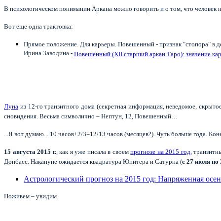
В психологическом понимании Аркана можно говорить и о том, что человек 
Вот еще одна трактовка:
Прямое положение. Для карьеры. Повешенный - признак "стопора" в 
Ирина Заводина -
Повешенный (XII старший аркан Таро): значение ка
Луна
из 12-го транзитного дома (секретная информация, неведомое, скрыто
сновидения. Весьма символично – Нептун, 12, Повешенный…
...Я вот думаю... 10 часов+2/3=12/13 часов (месяцев?). Чуть больше года. Коне
15 августа 2015 г.
, как я уже писала в своем
прогнозе на 2015 год
, транзитн
Донбасс. Накануне ожидается квадратура Юпитера и Сатурна (
с 27 июля по 
Астрологический прогноз на 2015 год: Напряженная осен
Поживем – увидим.