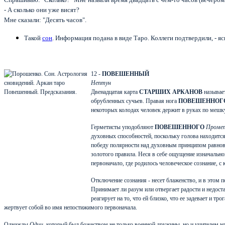
- А сколько они уже висят?
Мне сказали: "Десять часов".
Такой
сон
. Информация подана в виде Таро. Коллеги подтвердили, - 
12 -
ПОВЕШЕННЫЙ
Нептун
Двенадцатая карта
СТАРШИХ АРКАНОВ
называе
обрубленных сучьев. Правая нога
ПОВЕШЕННОГ
некоторых колодах человек держит в руках по мешку
Герметисты уподобляют
ПОВЕШЕННОГО
Проме
духовных способностей, поскольку голова находится
победу полярности над духовным принципом равнове
золотого правила. Неся в себе ощущение изначально
первоначало, где родилось человеческое сознание, с
Отключение сознания - несет блаженство, и в этом 
Принимает ли разум или отвергает радости и недост
реагирует на то, что ей близко, что ее задевает и 
жертвует собой во имя непостижимого первоначала.
Однажды
Один
, который был божеством не только военной дружины, но и учителем м