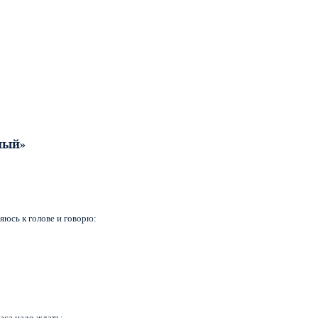
ный»
няюсь к голове и говорю:
часа надо ждать: