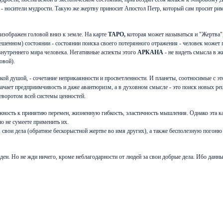
- носители мудрости. Такую же жертву приносит Апостол Петр, который сам просит римля
изображен головой вниз к земле. На карте
ТАРО,
которая может называться и "Жертва"
ешенном) состоянии - состоянии поиска своего потерянного отражения - человек может п
внутреннего мира человека. Негативные аспекты этого
АРКАНА
- не видеть смысла в ж
овой).
ской душой, - сочетание неприкаянности и просветленности. И планеты, соотносимые с э
начает предприимчивость и даже авантюризм, а в духовном смысле - это поиск новых ре
еворотом всей системы ценностей.
ость к принятию перемен, жизненную гибкость, эластичность мышления. Однако эта карт
о не сумеете применить их.
 свои дела (обратное бескорыстной жертве во имя других), а также бесполезную погоню
ден. Но не жди ничего, кроме неблагодарности от людей за свои добрые дела. Ибо данн